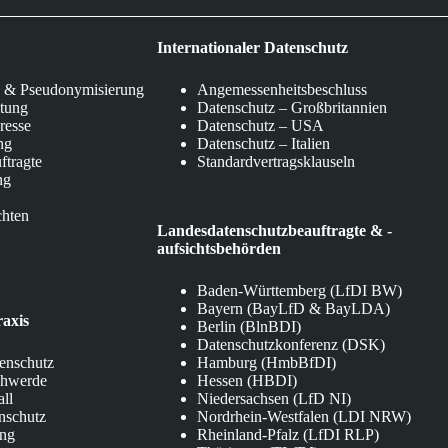
Internationaler Datenschutz
 & Pseudonymisierung
Angemessenheitsbeschluss
itung
Datenschutz – Großbritannien
eresse
Datenschutz – USA
ng
Datenschutz – Italien
ftragte
Standardvertragsklauseln
ng
chten
Landesdatenschutzbeauftragte & -
aufsichtsbehörden
Baden-Württemberg (LfDI BW)
Bayern (BayLfD & BayLDA)
raxis
Berlin (BlnBDI)
Datenschutzkonferenz (DSK)
tenschutz
Hamburg (HmbBfDI)
chwerde
Hessen (HBDI)
all
Niedersachsen (LfD NI)
nschutz
Nordrhein-Westfalen (LDI NRW)
ung
Rheinland-Pfalz (LfDI RLP)