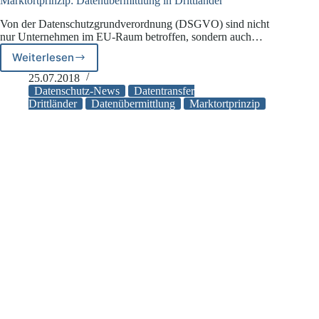
Marktortprinzip: Datenübermittlung in Drittländer
Von der Datenschutzgrundverordnung (DSGVO) sind nicht
nur Unternehmen im EU-Raum betroffen, sondern auch…
Weiterlesen
Marktortprinzip:
Datenübermittlung
25.07.2018
in
Datenschutz-News
Datentransfer
Drittländer
Drittländer
Datenübermittlung
Marktortprinzip