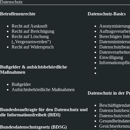
Datenschutz
Betroffenenrechte
Datenschutz-Basics
Recht auf Auskunft
Anonymisierung
Recht auf Berichtigung
Auftragsverarbe
Recht auf Löschung
Berechtigtes Int
(„Vergessenwerden“)
Datenminimieru
Recht auf Widerspruch
Datenschutzbeau
Datenverarbeitu
Einwilligung
Informationspfli
Bußgelder & aufsichtsbehördliche
Maßnahmen
Bußgelder
Aufsichtsbehördliche Maßnahmen
Datenschutz in der P
Beschäftigtenda
Bundesbeauftragte für den Datenschutz und
Datenschutzbes
die Informationsfreiheit (BfDI)
Datenschutzvorf
Gesundheitsdate
Gesichtserkenn
Bundesdatenschutzgesetz (BDSG)