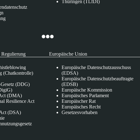
Thüringen (TLfDI)
endatenschutz
gn
ung
 Regulierung
Europäische Union
istleblowing
Europäische Datenschutzausschuss
 (Chatkontrolle)
(EDSA)
Europäische Datenschutzbeauftragte
e-Gesetz (DDG)
(EDSB)
DigiG)
Europäische Kommission
s Act (DMA)
Europäisches Parlament
nal Resilience Act
Europäischer Rat
Europäisches Recht
s Act (DSA)
Gesetzesvorhaben
nie
nnutzungsgesetz