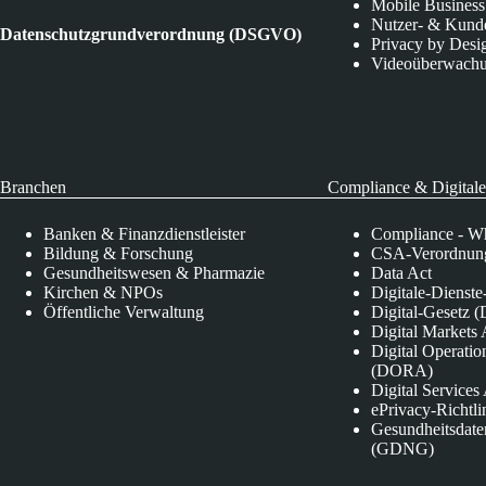
Mobile Business
Nutzer- & Kund
Datenschutzgrundverordnung (DSGVO)
Privacy by Desi
Videoüberwach
Branchen
Compliance & Digitale
Banken & Finanzdienstleister
Compliance - Wh
Bildung & Forschung
CSA-Verordnung
Gesundheitswesen & Pharmazie
Data Act
Kirchen & NPOs
Digitale-Dienst
Öffentliche Verwaltung
Digital-Gesetz (
Digital Market
Digital Operatio
(DORA)
Digital Service
ePrivacy-Richtli
Gesundheitsdate
(GDNG)