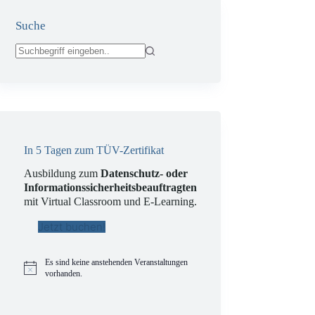
Suche
Keine
Ergebnisse
In 5 Tagen zum TÜV-Zertifikat
Ausbildung zum
Datenschutz- oder
Informationssicherheitsbeauftragten
mit Virtual Classroom und E-Learning.
Jetzt buchen!
Es sind keine anstehenden Veranstaltungen
H
vorhanden.
i
n
w