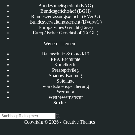
Bundesarbeitsgericht (BAG)
Bundesgerichtshof (BGH)
Bundesverfassungsgericht (BVerfG)
Bundesverwaltungsgericht (BVerwG)
Europäisches Gericht (EuG)
Europäischer Gerichtshof (EuGH)
Weitere Themen
Datenschutz & Covid-19
EEA-Richtlinie
Kartellrecht
Presseprivileg
Shadow Banning
Spionage
Vorratsdatenspeicherung
Werbung
Wettbewerbsrecht
Suche
K
Copyright © 2026 -
Creative Themes
e
i