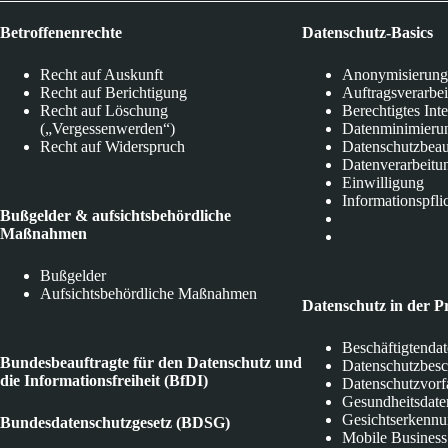
Betroffenenrechte
Datenschutz-Basics
Recht auf Auskunft
Anonymisierung
Recht auf Berichtigung
Auftragsverarbe
Recht auf Löschung
Berechtigtes Int
(„Vergessenwerden“)
Datenminimieru
Recht auf Widerspruch
Datenschutzbeau
Datenverarbeitu
Einwilligung
Informationspfli
Bußgelder & aufsichtsbehördliche
Maßnahmen
Bußgelder
Aufsichtsbehördliche Maßnahmen
Datenschutz in der P
Beschäftigtenda
Bundesbeauftragte für den Datenschutz und
Datenschutzbes
die Informationsfreiheit (BfDI)
Datenschutzvorf
Gesundheitsdate
Gesichtserkenn
Bundesdatenschutzgesetz (BDSG)
Mobile Business