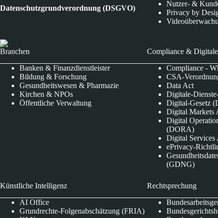
Nutzer- & Kund
Datenschutzgrundverordnung (DSGVO)
Privacy by Desi
Videoüberwach
Branchen
Compliance & Digitale
Banken & Finanzdienstleister
Compliance - Wh
Bildung & Forschung
CSA-Verordnung
Gesundheitswesen & Pharmazie
Data Act
Kirchen & NPOs
Digitale-Dienst
Öffentliche Verwaltung
Digital-Gesetz (
Digital Market
Digital Operatio
(DORA)
Digital Service
ePrivacy-Richtli
Gesundheitsdate
(GDNG)
Künstliche Intelligenz
Rechtsprechung
AI Office
Bundesarbeitsge
Grundrechte-Folgenabschätzung (FRIA)
Bundesgerichts