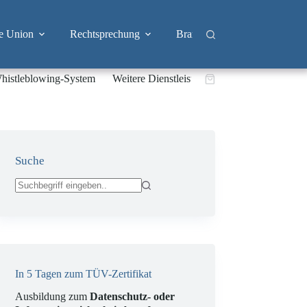
e Union
Rechtsprechung
Branchen
Big Tech & 
histleblowing-System
Weitere Dienstleistungen
Warenkorb
Suche
Keine
Ergebnisse
In 5 Tagen zum TÜV-Zertifikat
Ausbildung zum
Datenschutz- oder