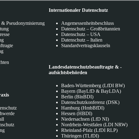
Internationaler Datenschutz
 & Pseudonymisierung
Angemessenheitsbeschluss
itung
Datenschutz – Großbritannien
eresse
Datenschutz – USA
ng
Datenschutz – Italien
ftragte
Standardvertragsklauseln
ng
chten
Landesdatenschutzbeauftragte & -
aufsichtsbehörden
Baden-Württemberg (LfDI BW)
Bayern (BayLfD & BayLDA)
raxis
Berlin (BlnBDI)
Datenschutzkonferenz (DSK)
tenschutz
Hamburg (HmbBfDI)
chwerde
Hessen (HBDI)
all
Niedersachsen (LfD NI)
nschutz
Nordrhein-Westfalen (LDI NRW)
ung
Rheinland-Pfalz (LfDI RLP)
Thüringen (TLfDI)