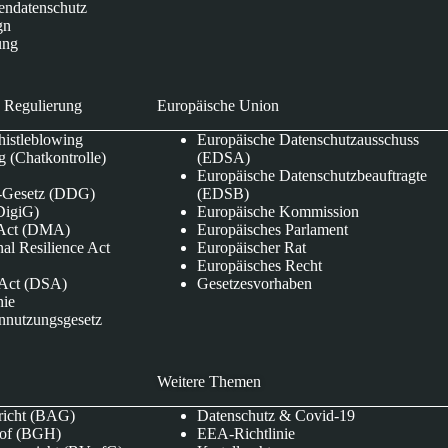
endatenschutz
gn
ung
 Regulierung
Europäische Union
istleblowing
Europäische Datenschutzausschuss
 (Chatkontrolle)
(EDSA)
Europäische Datenschutzbeauftragte
e-Gesetz (DDG)
(EDSB)
DigiG)
Europäische Kommission
s Act (DMA)
Europäisches Parlament
nal Resilience Act
Europäischer Rat
Europäisches Recht
s Act (DSA)
Gesetzesvorhaben
nie
nnutzungsgesetz
Weitere Themen
richt (BAG)
Datenschutz & Covid-19
hof (BGH)
EEA-Richtlinie