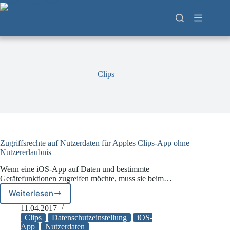
Zum
Inhalt
springen
Clips
Zugriffsrechte auf Nutzerdaten für Apples Clips-App ohne
Nutzererlaubnis
Wenn eine iOS-App auf Daten und bestimmte
Gerätefunktionen zugreifen möchte, muss sie beim…
Weiterlesen
Zugriffsrechte
auf
11.04.2017
Nutzerdaten
Clips
Datenschutzeinstellung
iOS-
für
App
Nutzerdaten