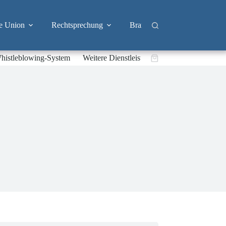
e Union
Rechtsprechung
Branchen
Big Tech & 
histleblowing-System
Weitere Dienstleistungen
Warenkorb