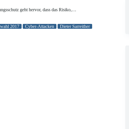
ungsschutz geht hervor, dass das Risiko,…
swahl 2017
Cyber-Attacken
Dieter Sarreither