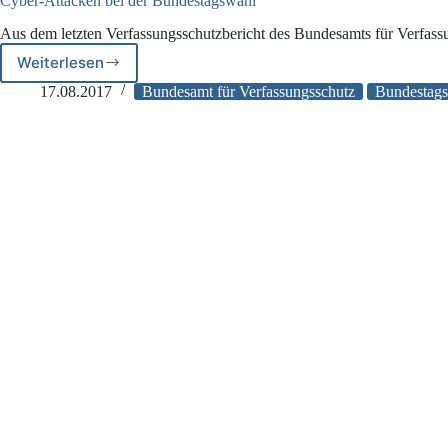
Cyber-Attacken bei der Bundestagswahl
Aus dem letzten Verfassungsschutzbericht des Bundesamts für Verfass
Weiterlesen
Cyber-
Attacken
17.08.2017
Bundesamt für Verfassungsschutz
Bundestag
bei
der
Bundestagswahl