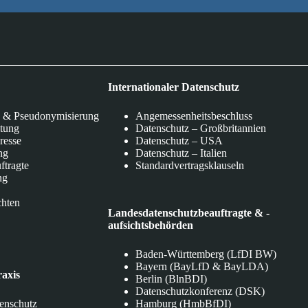
Internationaler Datenschutz
 & Pseudonymisierung
Angemessenheitsbeschluss
itung
Datenschutz – Großbritannien
eresse
Datenschutz – USA
ng
Datenschutz – Italien
ftragte
Standardvertragsklauseln
ng
chten
Landesdatenschutzbeauftragte & -
aufsichtsbehörden
Baden-Württemberg (LfDI BW)
Bayern (BayLfD & BayLDA)
raxis
Berlin (BlnBDI)
Datenschutzkonferenz (DSK)
tenschutz
Hamburg (HmbBfDI)