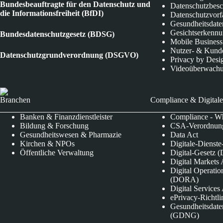
Bundesbeauftragte für den Datenschutz und
Datenschutzbes
die Informationsfreiheit (BfDI)
Datenschutzvorf
Gesundheitsdate
Gesichtserkenn
Bundesdatenschutzgesetz (BDSG)
Mobile Business
Nutzer- & Kund
Datenschutzgrundverordnung (DSGVO)
Privacy by Desi
Videoüberwach
Branchen
Compliance & Digitale
Banken & Finanzdienstleister
Compliance - Wh
Bildung & Forschung
CSA-Verordnung
Gesundheitswesen & Pharmazie
Data Act
Kirchen & NPOs
Digitale-Dienst
Öffentliche Verwaltung
Digital-Gesetz (
Digital Market
Digital Operatio
(DORA)
Digital Service
ePrivacy-Richtli
Gesundheitsdate
(GDNG)