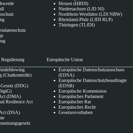
chwerde
Hessen (HBDI)
all
Niedersachsen (LfD NI)
nschutz
Nordrhein-Westfalen (LDI NRW)
ung
Rheinland-Pfalz (LfDI RLP)
Thüringen (TLfDI)
endatenschutz
gn
ung
 Regulierung
Europäische Union
istleblowing
Europäische Datenschutzausschuss
 (Chatkontrolle)
(EDSA)
Europäische Datenschutzbeauftragte
e-Gesetz (DDG)
(EDSB)
DigiG)
Europäische Kommission
s Act (DMA)
Europäisches Parlament
nal Resilience Act
Europäischer Rat
Europäisches Recht
s Act (DSA)
Gesetzesvorhaben
nie
nnutzungsgesetz