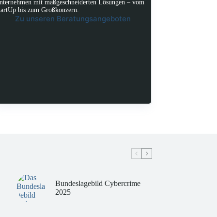
nternehmen mit maßgeschneiderten Lösungen – vom
tartUp bis zum Großkonzern.
Zu unseren Beratungsangeboten
Bundeslagebild Cybercrime
2025