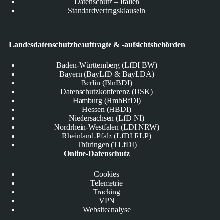
Datenschutz – Italien
Standardvertragsklauseln
Landesdatenschutzbeauftragte & -aufsichtsbehörden
Baden-Württemberg (LfDI BW)
Bayern (BayLfD & BayLDA)
Berlin (BlnBDI)
Datenschutzkonferenz (DSK)
Hamburg (HmbBfDI)
Hessen (HBDI)
Niedersachsen (LfD NI)
Nordrhein-Westfalen (LDI NRW)
Rheinland-Pfalz (LfDI RLP)
Thüringen (TLfDI)
Online-Datenschutz
Cookies
Telemetrie
Tracking
VPN
Websiteanalyse