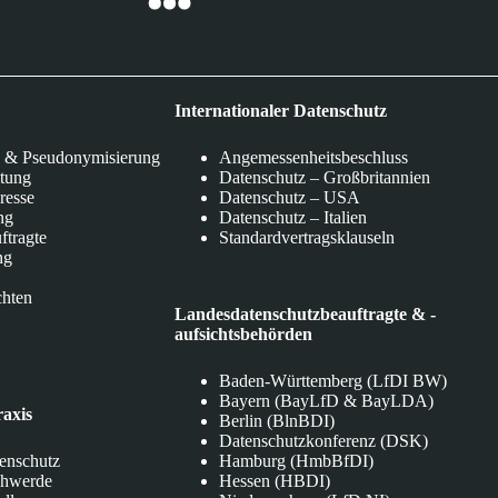
Internationaler Datenschutz
 & Pseudonymisierung
Angemessenheitsbeschluss
itung
Datenschutz – Großbritannien
eresse
Datenschutz – USA
ng
Datenschutz – Italien
ftragte
Standardvertragsklauseln
ng
chten
Landesdatenschutzbeauftragte & -
aufsichtsbehörden
Baden-Württemberg (LfDI BW)
Bayern (BayLfD & BayLDA)
raxis
Berlin (BlnBDI)
Datenschutzkonferenz (DSK)
tenschutz
Hamburg (HmbBfDI)
chwerde
Hessen (HBDI)