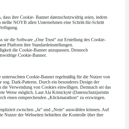
, dass ihre Cookie- Banner datenschutzwidrig seien, indem
stellte NOYB allen Unternehmen eine Schritt-für-Schritt
Verfügung.
 sie die Software „One Trust“ zur Erstellung des Cookie-
t Platform ihre Standardeinstellungen.
digkeit die Cookie-Banner anzupassen. Dennoch
htswidrige Cookie-Banner.
e untersuchten Cookie-Banner regelmäßig für die Nutzer von
e sog. Dark-Patterns. Durch ein besonderes Design der
 in die Verwendung von Cookies einwilligen. Demnach sei das
te Weise möglich. Laut Ala Krinickytė (Datenschutzjuristin
rch einen entsprechenden „Klickmarathon“ zu erzwingen.
pliziert zwischen „Ja“ und „Nein“ auswählen können. Auf
utzer der Webseiten behielten die Kontrolle über ihre