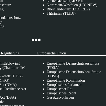
all
Niedersachsen (LfD NI)
nschutz
Nordrhein-Westfalen (LDI NRW)
ung
Rheinland-Pfalz (LfDI RLP)
Thüringen (TLfDI)
endatenschutz
gn
ung
 Regulierung
Europäische Union
istleblowing
Europäische Datenschutzausschuss
 (Chatkontrolle)
(EDSA)
Europäische Datenschutzbeauftragte
e-Gesetz (DDG)
(EDSB)
DigiG)
Europäische Kommission
s Act (DMA)
Europäisches Parlament
nal Resilience Act
Europäischer Rat
Europäisches Recht
s Act (DSA)
Gesetzesvorhaben
nie
nnutzungsgesetz