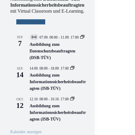
Informationssicherheitsbeauftragten
mit Virtual Classroom und E-Learning.
Jetzt buchen!
SEP.
07.09. 08:00
-
11.09. 17:00
V
7
i
Ausbildung zum
r
Datenschutzbeauftragten
t
(DSB-TÜV)
u
e
l
14.09. 08:00
-
18.09. 17:00
SEP.
l
14
Ausbildung zum
V
Informationssicherheitsbeauftr
e
r
agten (ISB-TÜV)
a
n
12.10. 08:00
-
16.10. 17:00
OKT.
s
12
Ausbildung zum
t
a
Informationssicherheitsbeauftr
l
agten (ISB-TÜV)
t
u
n
Kalender anzeigen