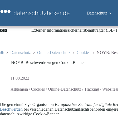
Zum
Inhalt
springen
Datenschutz
Externer Informationssicherheitsbeauftragter (ISB
Datenschutz
Online-Datenschutz
Cookies
NOYB: Besc
Start
NOYB: Beschwerde wegen Cookie-Banner
11.08.2022
Allgemein
/
Cookies
/
Online-Datenschutz
/
Tracking
/
Websitea
Die gemeinnützige Organisation
Europäisches Zentrum für digitale R
Beschwerden
bei verschiedenen Datenschutzaufsichtsbehörden einger
datenschutzwidrige Cookie-Banner.