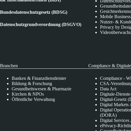
Datenschutzvorf
Gesundheitsdate
Gesichtserkenn
Bundesdatenschutzgesetz (BDSG)
Mobile Business
Nutzer- & Kund
Datenschutzgrundverordnung (DSGVO)
Privacy by Desi
Videoüberwach
Branchen
Compliance & Digitale
Banken & Finanzdienstleister
Compliance - Wh
Bildung & Forschung
CSA-Verordnung
Gesundheitswesen & Pharmazie
Data Act
Kirchen & NPOs
Digitale-Dienst
Öffentliche Verwaltung
Digital-Gesetz (
Digital Market
Digital Operatio
(DORA)
Digital Service
ePrivacy-Richtli
Gesundheitsdate