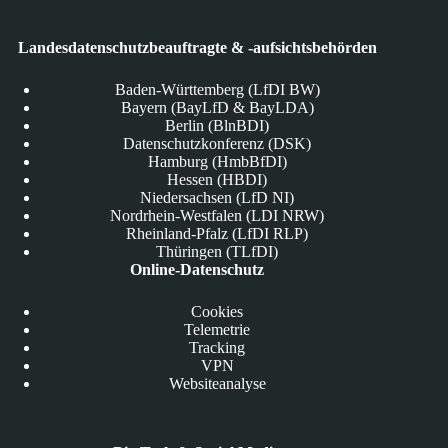
Landesdatenschutzbeauftragte & -aufsichtsbehörden
Baden-Württemberg (LfDI BW)
Bayern (BayLfD & BayLDA)
Berlin (BlnBDI)
Datenschutzkonferenz (DSK)
Hamburg (HmbBfDI)
Hessen (HBDI)
Niedersachsen (LfD NI)
Nordrhein-Westfalen (LDI NRW)
Rheinland-Pfalz (LfDI RLP)
Thüringen (TLfDI)
Online-Datenschutz
Cookies
Telemetrie
Tracking
VPN
Websiteanalyse