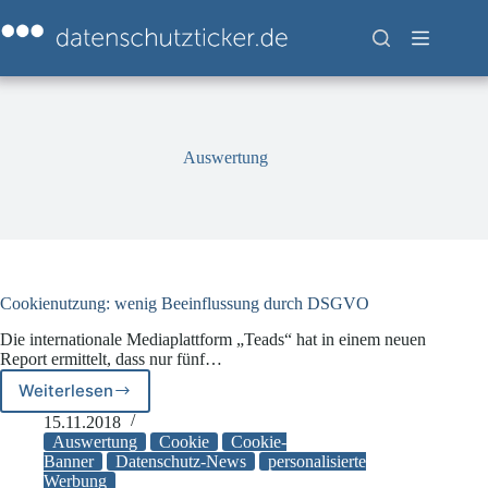
Zum
Inhalt
springen
Auswertung
Cookienutzung: wenig Beeinflussung durch DSGVO
Die internationale Mediaplattform „Teads“ hat in einem neuen
Report ermittelt, dass nur fünf…
Weiterlesen
Cookienutzung:
wenig
15.11.2018
Beeinflussung
Auswertung
Cookie
Cookie-
durch
Banner
Datenschutz-News
personalisierte
Werbung
DSGVO