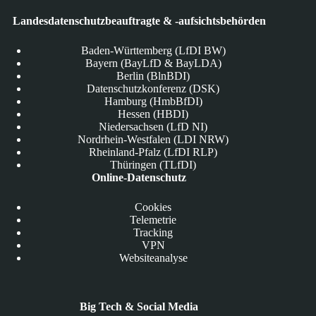
Landesdatenschutzbeauftragte & -aufsichtsbehörden
Baden-Württemberg (LfDI BW)
Bayern (BayLfD & BayLDA)
Berlin (BlnBDI)
Datenschutzkonferenz (DSK)
Hamburg (HmbBfDI)
Hessen (HBDI)
Niedersachsen (LfD NI)
Nordrhein-Westfalen (LDI NRW)
Rheinland-Pfalz (LfDI RLP)
Thüringen (TLfDI)
Online-Datenschutz
Cookies
Telemetrie
Tracking
VPN
Websiteanalyse
Big Tech & Social Media