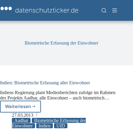
Zum
Inhalt
springen
Biometrische Erfassung der Einwohner
Indien: Biometrische Erfassung aller Einwohner
Indiens Regierung plant Medienberichten zufolge im Rahmen
des Projekts Aadhar, alle Einwohner – auch biometrisch…
Weiterlesen
Indien:
Biometrische
27.03.2013
Erfassung
Aadhar
Biometrische Erfassung der
aller
Einwohner
Indien
UID
Einwohner