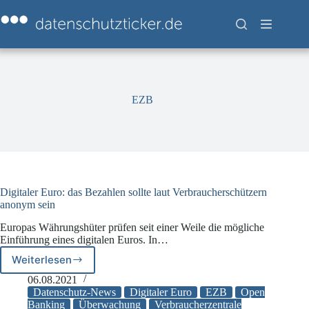
Zum
Inhalt
springen
EZB
Digitaler Euro: das Bezahlen sollte laut Verbraucherschützern
anonym sein
Europas Währungshüter prüfen seit einer Weile die mögliche
Einführung eines digitalen Euros. In…
Weiterlesen
Digitaler
Euro:
06.08.2021
das
Datenschutz-News
Digitaler Euro
EZB
Open
Bezahlen
Banking
Überwachung
Verbraucherzentrale