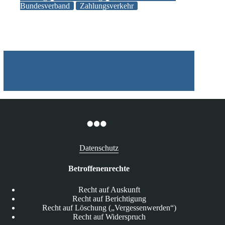
Bundesverband
Zahlungsverkehr
sollte
laut
Verbraucherschützern
anonym
sein
Datenschutz
Betroffenenrechte
Recht auf Auskunft
Recht auf Berichtigung
Recht auf Löschung („Vergessenwerden“)
Recht auf Widerspruch