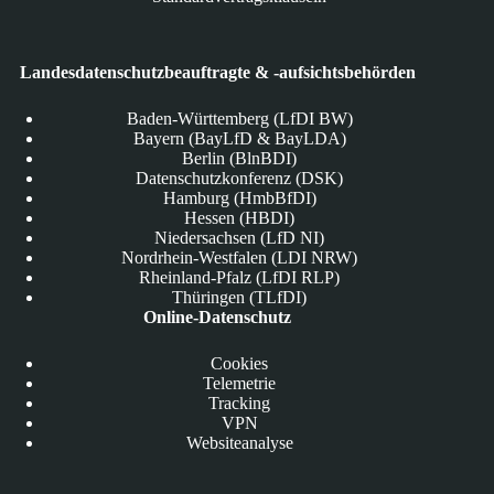
Landesdatenschutzbeauftragte & -aufsichtsbehörden
Baden-Württemberg (LfDI BW)
Bayern (BayLfD & BayLDA)
Berlin (BlnBDI)
Datenschutzkonferenz (DSK)
Hamburg (HmbBfDI)
Hessen (HBDI)
Niedersachsen (LfD NI)
Nordrhein-Westfalen (LDI NRW)
Rheinland-Pfalz (LfDI RLP)
Thüringen (TLfDI)
Online-Datenschutz
Cookies
Telemetrie
Tracking
VPN
Websiteanalyse