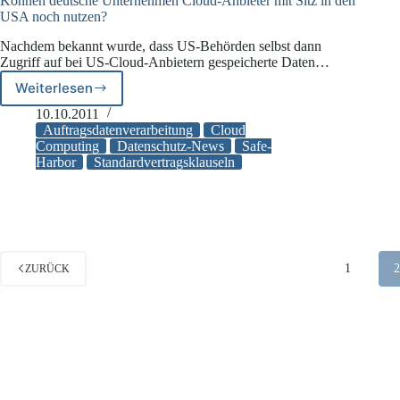
Können deutsche Unternehmen Cloud-Anbieter mit Sitz in den
USA noch nutzen?
Nachdem bekannt wurde, dass US-Behörden selbst dann
Zugriff auf bei US-Cloud-Anbietern gespeicherte Daten…
Weiterlesen
Können
deutsche
10.10.2011
Unternehmen
Auftragsdatenverarbeitung
Cloud
Cloud-
Computing
Datenschutz-News
Safe-
Harbor
Standardvertragsklauseln
Anbieter
mit
Sitz
in
den
USA
noch
1
ZURÜCK
nutzen?