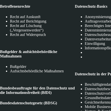
Betroffenenrechte
Datenschutz-Basics
Recht auf Auskunft
Anonymisierung
Recht auf Berichtigung
Auftragsverarbe
Recht auf Löschung
Berechtigtes Int
(„Vergessenwerden“)
Datenminimieru
Recht auf Widerspruch
Datenschutzbeau
Datenverarbeitu
Einwilligung
Informationspfli
Bußgelder & aufsichtsbehördliche
Maßnahmen
Bußgelder
Aufsichtsbehördliche Maßnahmen
Datenschutz in der P
Beschäftigtenda
Bundesbeauftragte für den Datenschutz und
Datenschutzbes
die Informationsfreiheit (BfDI)
Datenschutzvorf
Gesundheitsdate
Gesichtserkenn
Bundesdatenschutzgesetz (BDSG)
Mobile Business