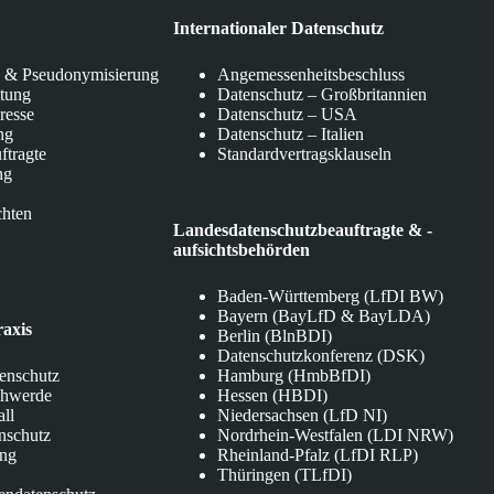
Internationaler Datenschutz
 & Pseudonymisierung
Angemessenheitsbeschluss
itung
Datenschutz – Großbritannien
eresse
Datenschutz – USA
ng
Datenschutz – Italien
ftragte
Standardvertragsklauseln
ng
chten
Landesdatenschutzbeauftragte & -
aufsichtsbehörden
Baden-Württemberg (LfDI BW)
Bayern (BayLfD & BayLDA)
raxis
Berlin (BlnBDI)
Datenschutzkonferenz (DSK)
tenschutz
Hamburg (HmbBfDI)
chwerde
Hessen (HBDI)
all
Niedersachsen (LfD NI)
nschutz
Nordrhein-Westfalen (LDI NRW)
ung
Rheinland-Pfalz (LfDI RLP)
Thüringen (TLfDI)