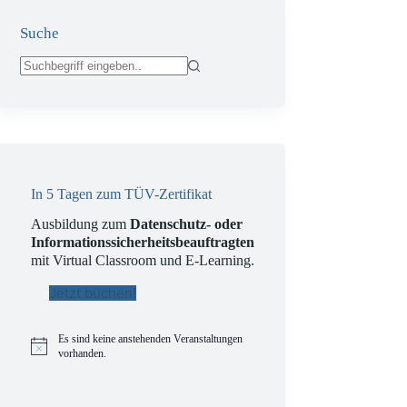
Suche
Keine
Ergebnisse
In 5 Tagen zum TÜV-Zertifikat
Ausbildung zum
Datenschutz- oder
Informationssicherheitsbeauftragten
mit Virtual Classroom und E-Learning.
Jetzt buchen!
Es sind keine anstehenden Veranstaltungen
H
vorhanden.
i
n
w