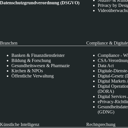
Nutzer- & Kund
Datenschutzgrundverordnung (DSGVO)
Privacy by Desi
Videoüberwach
Branchen
Compliance & Digitale
Banken & Finanzdienstleister
Compliance - Wh
Bildung & Forschung
CSA-Verordnung
Gesundheitswesen & Pharmazie
Data Act
Kirchen & NPOs
Digitale-Dienst
Öffentliche Verwaltung
Digital-Gesetz (
Digital Market
Digital Operatio
(DORA)
Digital Service
ePrivacy-Richtli
Gesundheitsdate
(GDNG)
Künstliche Intelligenz
Rechtsprechung