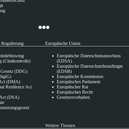
endatenschutz
gn
ung
 Regulierung
Europäische Union
istleblowing
Europäische Datenschutzausschuss
 (Chatkontrolle)
(EDSA)
Europäische Datenschutzbeauftragte
e-Gesetz (DDG)
(EDSB)
DigiG)
Europäische Kommission
s Act (DMA)
Europäisches Parlament
nal Resilience Act
Europäischer Rat
Europäisches Recht
s Act (DSA)
Gesetzesvorhaben
nie
nnutzungsgesetz
Weitere Themen