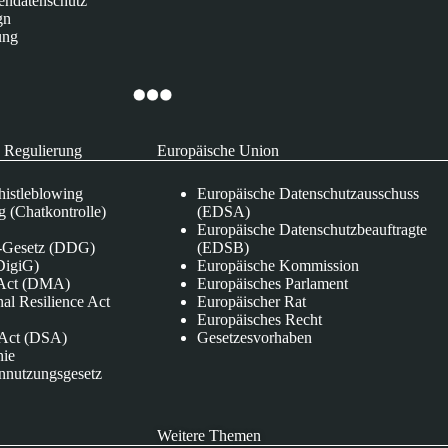
endatenschutz
gn
ung
 Regulierung
Europäische Union
istleblowing
Europäische Datenschutzausschuss
 (Chatkontrolle)
(EDSA)
Europäische Datenschutzbeauftragte
e-Gesetz (DDG)
(EDSB)
DigiG)
Europäische Kommission
s Act (DMA)
Europäisches Parlament
nal Resilience Act
Europäischer Rat
Europäisches Recht
s Act (DSA)
Gesetzesvorhaben
nie
nnutzungsgesetz
Weitere Themen