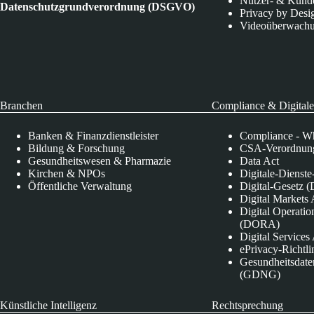
Nutzer- & Kund
Datenschutzgrundverordnung (DSGVO)
Privacy by Desi
Videoüberwach
Branchen
Compliance & Digitale
Banken & Finanzdienstleister
Compliance - Wh
Bildung & Forschung
CSA-Verordnung
Gesundheitswesen & Pharmazie
Data Act
Kirchen & NPOs
Digitale-Dienst
Öffentliche Verwaltung
Digital-Gesetz (
Digital Market
Digital Operatio
(DORA)
Digital Service
ePrivacy-Richtli
Gesundheitsdate
(GDNG)
Künstliche Intelligenz
Rechtsprechung