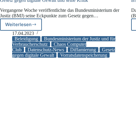
Gesetz gegen digitale Gewalt und seine Kritik
BM
Vergangene Woche veröffentlichte das Bundesministerium der
Da
Justiz (BMJ) seine Eckpunkte zum Gesetz gegen…
(B
Weiterlesen
Gesetz
gegen
17.04.2023
digitale
Beleidigung
Bundesministerium der Justiz und für
Gewalt
Verbraucherschutz
Chaos Computer
Club
Datenschutz-News
Diffamierung
Gesetz
und
gegen digitale Gewalt
Vorratsdatenspeicherung
seine
Kritik