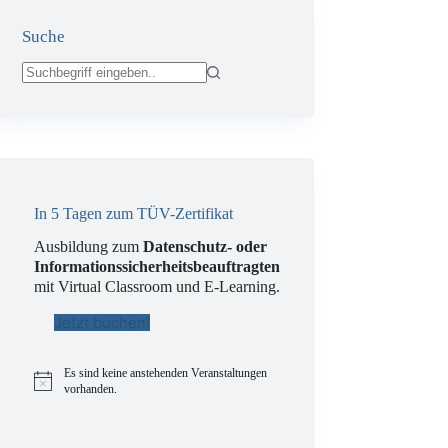
Suche
Keine
Ergebnisse
In 5 Tagen zum TÜV-Zertifikat
Ausbildung zum
Datenschutz- oder
Informationssicherheitsbeauftragten
mit Virtual Classroom und E-Learning.
Jetzt buchen!
Es sind keine anstehenden Veranstaltungen
H
vorhanden.
i
n
w