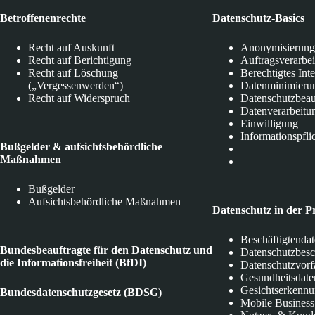
Betroffenenrechte
Datenschutz-Basics
Recht auf Auskunft
Anonymisierung
Recht auf Berichtigung
Auftragsverarbe
Recht auf Löschung
Berechtigtes Int
(„Vergessenwerden“)
Datenminimieru
Recht auf Widerspruch
Datenschutzbeau
Datenverarbeitu
Einwilligung
Informationspfli
Bußgelder & aufsichtsbehördliche
Maßnahmen
Bußgelder
Aufsichtsbehördliche Maßnahmen
Datenschutz in der P
Beschäftigtenda
Bundesbeauftragte für den Datenschutz und
Datenschutzbes
die Informationsfreiheit (BfDI)
Datenschutzvorf
Gesundheitsdate
Gesichtserkenn
Bundesdatenschutzgesetz (BDSG)
Mobile Business