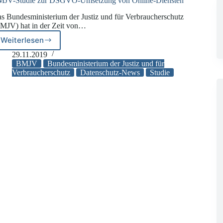
JV-Studie zur DSGVO-Umsetzung von Online-Diensten
s Bundesministerium der Justiz und für Verbraucherschutz
MJV) hat in der Zeit von…
Weiterlesen
BMJV-
Studie
29.11.2019
zur
BMJV
Bundesministerium der Justiz und für
DSGVO-
Verbraucherschutz
Datenschutz-News
Studie
Umsetzung
von
Online-
Diensten