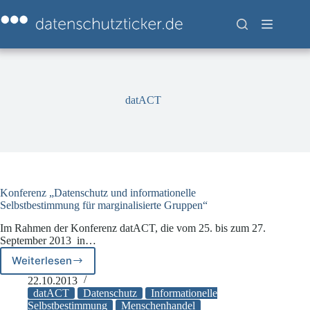
Zum
Inhalt
springen
datACT
Konferenz „Datenschutz und informationelle
Selbstbestimmung für marginalisierte Gruppen“
Im Rahmen der Konferenz datACT, die vom 25. bis zum 27.
September 2013 in…
Weiterlesen
Konferenz
„Datenschutz
22.10.2013
und
datACT
Datenschutz
Informationelle
informationelle
Selbstbestimmung
Menschenhandel