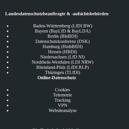
Landesdatenschutzbeauftragte & -aufsichtsbehörden
Baden-Württemberg (LfDI BW)
Bayern (BayLfD & BayLDA)
Berlin (BlnBDI)
Datenschutzkonferenz (DSK)
Hamburg (HmbBfDI)
Hessen (HBDI)
Niedersachsen (LfD NI)
Nordrhein-Westfalen (LDI NRW)
Rheinland-Pfalz (LfDI RLP)
Thüringen (TLfDI)
Online-Datenschutz
Cookies
Telemetrie
Tracking
VPN
Websiteanalyse