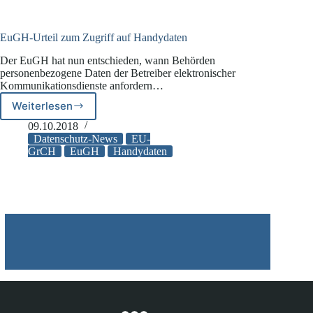
Asylsuchenden
kann
rechtswidrig
EuGH-Urteil zum Zugriff auf Handydaten
sein
Der EuGH hat nun entschieden, wann Behörden
personenbezogene Daten der Betreiber elektronischer
Kommunikationsdienste anfordern…
Weiterlesen
EuGH-
Urteil
09.10.2018
zum
Datenschutz-News
EU-
Zugriff
GrCH
EuGH
Handydaten
auf
Handydaten