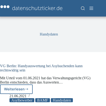
Zum
Inhalt
springen
Handydaten
VG Berlin: Handyauswertung bei Asylsuchenden kann
rechtswidrig sein
Mit Urteil vom 01.06.2021 hat das Verwaltungsgericht (VG)
Berlin entschieden, dass das Auswerten…
Weiterlesen
VG
Berlin:
21.06.2021
Handyauswertung
Asylbewerber
BAMF
Handydaten
bei