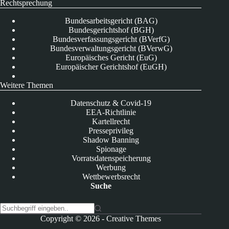
Rechtsprechung
Bundesarbeitsgericht (BAG)
Bundesgerichtshof (BGH)
Bundesverfassungsgericht (BVerfG)
Bundesverwaltungsgericht (BVerwG)
Europäisches Gericht (EuG)
Europäischer Gerichtshof (EuGH)
Weitere Themen
Datenschutz & Covid-19
EEA-Richtlinie
Kartellrecht
Presseprivileg
Shadow Banning
Spionage
Vorratsdatenspeicherung
Werbung
Wettbewerbsrecht
Suche
K
Copyright © 2026 -
Creative Themes
e