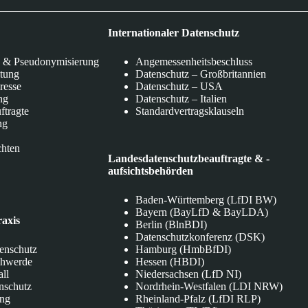
Internationaler Datenschutz
 & Pseudonymisierung
Angemessenheitsbeschluss
itung
Datenschutz – Großbritannien
eresse
Datenschutz – USA
ng
Datenschutz – Italien
ftragte
Standardvertragsklauseln
ng
chten
Landesdatenschutzbeauftragte & -
aufsichtsbehörden
Baden-Württemberg (LfDI BW)
Bayern (BayLfD & BayLDA)
raxis
Berlin (BlnBDI)
Datenschutzkonferenz (DSK)
tenschutz
Hamburg (HmbBfDI)
chwerde
Hessen (HBDI)
all
Niedersachsen (LfD NI)
nschutz
Nordrhein-Westfalen (LDI NRW)
ung
Rheinland-Pfalz (LfDI RLP)