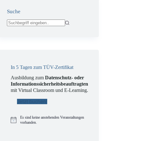
Suche
Keine
Ergebnisse
In 5 Tagen zum TÜV-Zertifikat
Ausbildung zum
Datenschutz- oder
Informationssicherheitsbeauftragten
mit Virtual Classroom und E-Learning.
Jetzt buchen!
Es sind keine anstehenden Veranstaltungen
H
vorhanden.
i
n
w