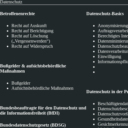
Datenschutz
Betroffenenrechte
Datenschutz-Basics
Recht auf Auskunft
Anonymisierung
Recht auf Berichtigung
Auftragsverarbe
Recht auf Löschung
Berechtigtes Int
(„Vergessenwerden“)
Datenminimieru
Recht auf Widerspruch
Datenschutzbeau
Datenverarbeitu
Einwilligung
Informationspfli
Bußgelder & aufsichtsbehördliche
Maßnahmen
Bußgelder
Aufsichtsbehördliche Maßnahmen
Datenschutz in der P
Beschäftigtenda
Bundesbeauftragte für den Datenschutz und
Datenschutzbes
die Informationsfreiheit (BfDI)
Datenschutzvorf
Gesundheitsdate
Gesichtserkenn
Bundesdatenschutzgesetz (BDSG)