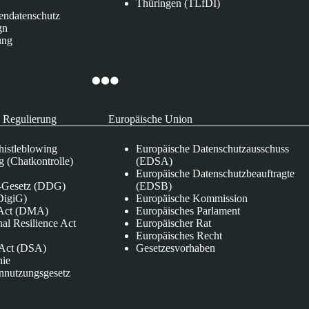
Thüringen (TLfDI)
endatenschutz
gn
ung
 Regulierung
Europäische Union
istleblowing
Europäische Datenschutzausschuss
 (Chatkontrolle)
(EDSA)
Europäische Datenschutzbeauftragte
e-Gesetz (DDG)
(EDSB)
DigiG)
Europäische Kommission
s Act (DMA)
Europäisches Parlament
nal Resilience Act
Europäischer Rat
Europäisches Recht
s Act (DSA)
Gesetzesvorhaben
nie
nnutzungsgesetz