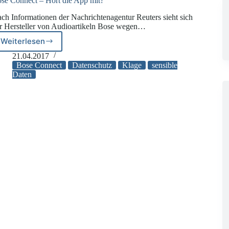
se Connect – Hört die App mit?
ch Informationen der Nachrichtenagentur Reuters sieht sich
r Hersteller von Audioartikeln Bose wegen…
Weiterlesen
Bose
Connect
21.04.2017
–
Bose Connect
Datenschutz
Klage
sensible
Hört
Daten
die
App
mit?