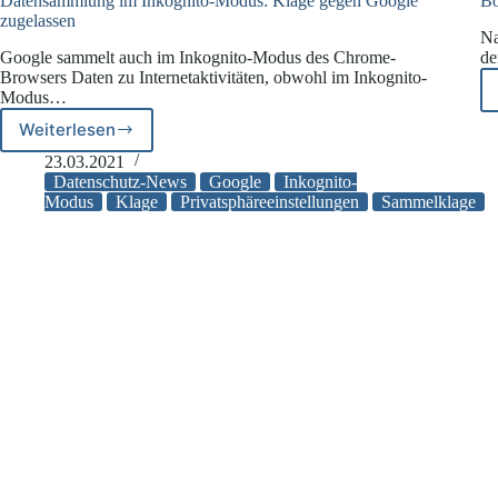
Datensammlung im Inkognito-Modus: Klage gegen Google
Bo
zugelassen
Na
Google sammelt auch im Inkognito-Modus des Chrome-
de
Browsers Daten zu Internetaktivitäten, obwohl im Inkognito-
Modus…
Weiterlesen
Datensammlung
im
23.03.2021
Inkognito-
Datenschutz-News
Google
Inkognito-
Modus:
Modus
Klage
Privatsphäreeinstellungen
Sammelklage
Klage
gegen
Google
zugelassen