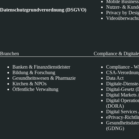
Mobile Business
Nutzer- & Kund
Datenschutzgrundverordnung (DSGVO)
Privacy by Desi
Videoüberwach
Branchen
Compliance & Digitale
Banken & Finanzdienstleister
Compliance - Wh
Bildung & Forschung
CSA-Verordnung
Gesundheitswesen & Pharmazie
Data Act
Kirchen & NPOs
Digitale-Dienst
Öffentliche Verwaltung
Digital-Gesetz (
Digital Market
Digital Operatio
(DORA)
Digital Service
ePrivacy-Richtli
Gesundheitsdate
(GDNG)