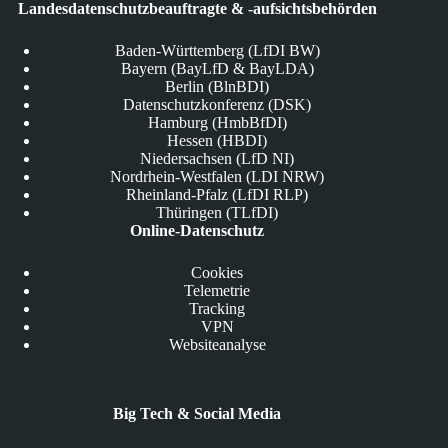
Landesdatenschutzbeauftragte & -aufsichtsbehörden
Baden-Württemberg (LfDI BW)
Bayern (BayLfD & BayLDA)
Berlin (BlnBDI)
Datenschutzkonferenz (DSK)
Hamburg (HmbBfDI)
Hessen (HBDI)
Niedersachsen (LfD NI)
Nordrhein-Westfalen (LDI NRW)
Rheinland-Pfalz (LfDI RLP)
Thüringen (TLfDI)
Online-Datenschutz
Cookies
Telemetrie
Tracking
VPN
Websiteanalyse
Big Tech & Social Media