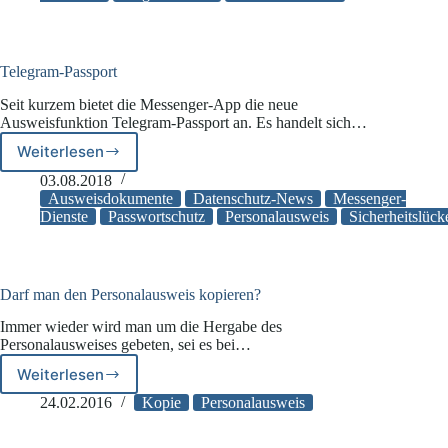
neue
Personalausweise
verpflichtend
Telegram-Passport
Seit kurzem bietet die Messenger-App die neue
Ausweisfunktion Telegram-Passport an. Es handelt sich…
Weiterlesen
Telegram-
Passport
03.08.2018
Ausweisdokumente
Datenschutz-News
Messenger-
Dienste
Passwortschutz
Personalausweis
Sicherheitslück
Darf man den Personalausweis kopieren?
Immer wieder wird man um die Hergabe des
Personalausweises gebeten, sei es bei…
Weiterlesen
Darf
man
24.02.2016
Kopie
Personalausweis
den
Personalausweis