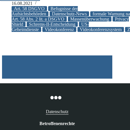
Aufsichtsbehörde
16.08.2021
warnt
Art. 58 DSGVO
Befugnisse der
formal
Aufsichtsbehörden
Datenschutz-News
formale Warnung n
Art. 58 Abs. 2 lit. a DSGVO
Massenüberwachung
Privacy
vor
Shield
Schrems-II-Entscheidung
US-
dem
Geheimdienste
Videokonferenz
Videokonferenzsystem
Einsatz
von
Zoom
Datenschutz
Betroffenenrechte