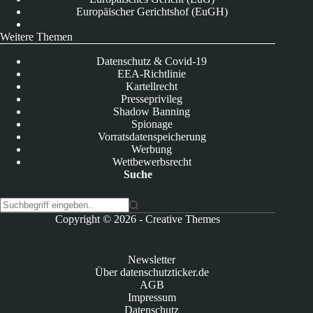
Europäischer Gerichtshof (EuGH)
Weitere Themen
Datenschutz & Covid-19
EEA-Richtlinie
Kartellrecht
Presseprivileg
Shadow Banning
Spionage
Vorratsdatenspeicherung
Werbung
Wettbewerbsrecht
Suche
K
Copyright © 2026 -
Creative Themes
e
i
n
Newsletter
e
Über datenschutzticker.de
E
AGB
r
Impressum
g
Datenschutz