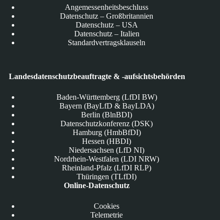
Angemessenheitsbeschluss
Datenschutz – Großbritannien
Datenschutz – USA
Datenschutz – Italien
Standardvertragsklauseln
Landesdatenschutzbeauftragte & -aufsichtsbehörden
Baden-Württemberg (LfDI BW)
Bayern (BayLfD & BayLDA)
Berlin (BlnBDI)
Datenschutzkonferenz (DSK)
Hamburg (HmbBfDI)
Hessen (HBDI)
Niedersachsen (LfD NI)
Nordrhein-Westfalen (LDI NRW)
Rheinland-Pfalz (LfDI RLP)
Thüringen (TLfDI)
Online-Datenschutz
Cookies
Telemetrie