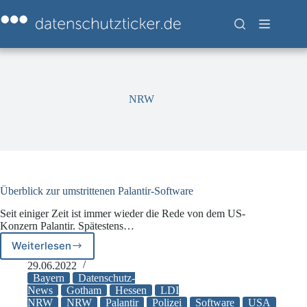
Zum
Inhalt
springen
NRW
Überblick zur umstrittenen Palantir-Software
Seit einiger Zeit ist immer wieder die Rede von dem US-
Konzern Palantir. Spätestens…
Weiterlesen
Überblick
zur
29.06.2022
umstrittenen
Bayern
Datenschutz-
Palantir-
News
Gotham
Hessen
LDI
NRW
NRW
Palantir
Polizei
Software
USA
Software