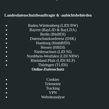
Landesdatenschutzbeauftragte & -aufsichtsbehörden
Baden-Württemberg (LfDI BW)
Bayern (BayLfD & BayLDA)
Berlin (BlnBDI)
Datenschutzkonferenz (DSK)
Hamburg (HmbBfDI)
Hessen (HBDI)
Niedersachsen (LfD NI)
Nordrhein-Westfalen (LDI NRW)
Rheinland-Pfalz (LfDI RLP)
Thüringen (TLfDI)
Online-Datenschutz
Cookies
Telemetrie
Tracking
VPN
Websiteanalyse