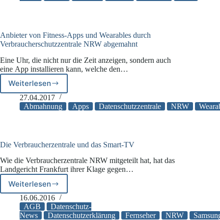
Anbieter von Fitness-Apps und Wearables durch
Verbraucherschutzzentrale NRW abgemahnt
Eine Uhr, die nicht nur die Zeit anzeigen, sondern auch
eine App installieren kann, welche den…
Weiterlesen
Anbieter
von
27.04.2017
Fitness-
Abmahnung
Apps
Datenschutzzentrale
NRW
Weara
Apps
und
Wearables
durch
Die Verbraucherzentrale und das Smart-TV
Verbraucherschutzzentrale
Wie die Verbraucherzentrale NRW mitgeteilt hat, hat das
NRW
Landgericht Frankfurt ihrer Klage gegen…
abgemahnt
Weiterlesen
Die
Verbraucherzentrale
16.06.2016
und
AGB
Datenschutz-
das
News
Datenschutzerklärung
Fernseher
NRW
Samsun