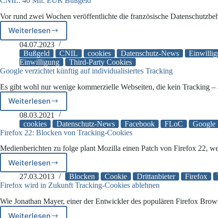
CNIL: 40 Mil. EUR Bußgeld
Vor rund zwei Wochen veröffentlichte die französische Datenschutzb
Weiterlesen
CNIL:
40
04.07.2023
Mil.
Bußgeld
CNIL
cookies
Datenschutz-News
Einwilli
EUR
Einwilligung
Third-Party Cookies
Google verzichtet künftig auf individualisiertes Tracking
Bußgeld
Es gibt wohl nur wenige kommerzielle Webseiten, die kein Tracking –
Weiterlesen
Google
verzichtet
08.03.2021
künftig
cookies
Datenschutz-News
Facebook
FLoC
Google
auf
Firefox 22: Blocken von Tracking-Cookies
individualisiertes
Medienberichten zu folge plant Mozilla einen Patch von Firefox 22, 
Tracking
Weiterlesen
Firefox
22:
27.03.2013
Blocken
Cookie
Drittanbieter
Firefox
Blocken
Firefox wird in Zukunft Tracking-Cookies ablehnen
von
Wie Jonathan Mayer, einer der Entwickler des populären Firefox Brow
Tracking-
Cookies
Weiterlesen