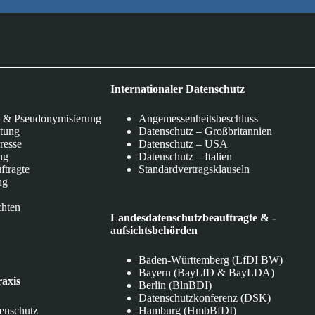
Internationaler Datenschutz
 & Pseudonymisierung
Angemessenheitsbeschluss
itung
Datenschutz – Großbritannien
eresse
Datenschutz – USA
ng
Datenschutz – Italien
ftragte
Standardvertragsklauseln
ng
chten
Landesdatenschutzbeauftragte & -
aufsichtsbehörden
Baden-Württemberg (LfDI BW)
Bayern (BayLfD & BayLDA)
raxis
Berlin (BlnBDI)
Datenschutzkonferenz (DSK)
tenschutz
Hamburg (HmbBfDI)