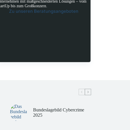
nternehmen mit maßgeschneiderten Lösungen – vom
tartUp bis zum Großkonzern.
Zu unseren Beratungsangeboten
Bundeslagebild Cybercrime
2025