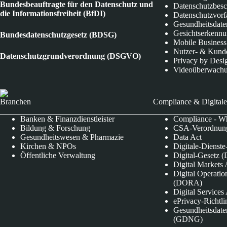
Bundesbeauftragte für den Datenschutz und
Datenschutzbes
die Informationsfreiheit (BfDI)
Datenschutzvorf
Gesundheitsdate
Gesichtserkenn
Bundesdatenschutzgesetz (BDSG)
Mobile Business
Nutzer- & Kund
Datenschutzgrundverordnung (DSGVO)
Privacy by Desi
Videoüberwach
Branchen
Compliance & Digitale
Banken & Finanzdienstleister
Compliance - Wh
Bildung & Forschung
CSA-Verordnung
Gesundheitswesen & Pharmazie
Data Act
Kirchen & NPOs
Digitale-Dienst
Öffentliche Verwaltung
Digital-Gesetz (
Digital Market
Digital Operatio
(DORA)
Digital Service
ePrivacy-Richtli
Gesundheitsdate
(GDNG)