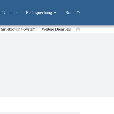
e Union
Rechtsprechung
Branchen
Big Tech & 
histleblowing-System
Weitere Dienstleistungen
Warenkorb