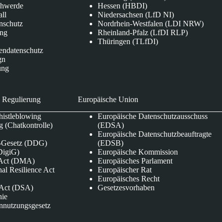
chwerde
Hessen (HBDI)
all
Niedersachsen (LfD NI)
nschutz
Nordrhein-Westfalen (LDI NRW)
ung
Rheinland-Pfalz (LfDI RLP)
Thüringen (TLfDI)
endatenschutz
gn
ung
 Regulierung
Europäische Union
istleblowing
Europäische Datenschutzausschuss
 (Chatkontrolle)
(EDSA)
Europäische Datenschutzbeauftragte
e-Gesetz (DDG)
(EDSB)
DigiG)
Europäische Kommission
s Act (DMA)
Europäisches Parlament
nal Resilience Act
Europäischer Rat
Europäisches Recht
s Act (DSA)
Gesetzesvorhaben
nie
nnutzungsgesetz