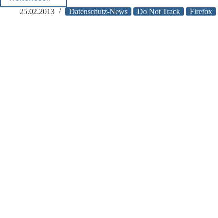
Firefox
wird
25.02.2013
Datenschutz-News
Do Not Track
Firefox
in
Zukunft
Tracking-
Cookies
ablehnen