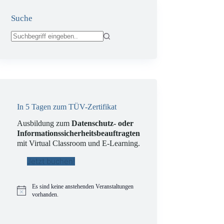
Suche
Keine
Ergebnisse
In 5 Tagen zum TÜV-Zertifikat
Ausbildung zum
Datenschutz- oder
Informationssicherheitsbeauftragten
mit Virtual Classroom und E-Learning.
Jetzt buchen!
Es sind keine anstehenden Veranstaltungen
H
vorhanden.
i
n
w