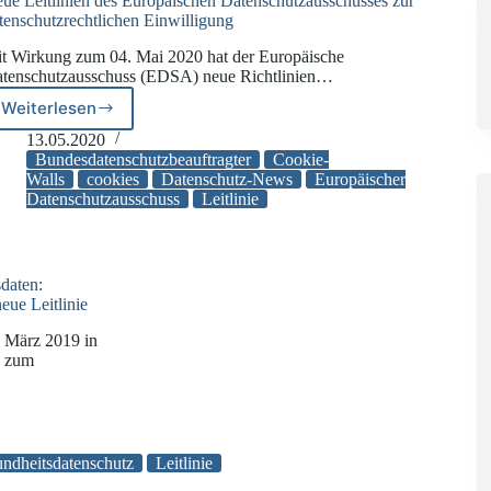
ue Leitlinien des Europäischen Datenschutzausschusses zur
tenschutzrechtlichen Einwilligung
t Wirkung zum 04. Mai 2020 hat der Europäische
tenschutzausschuss (EDSA) neue Richtlinien…
Weiterlesen
Neue
Leitlinien
13.05.2020
des
Bundesdatenschutzbeauftragter
Cookie-
Europäischen
Walls
cookies
Datenschutz-News
Europäischer
Datenschutzausschuss
Leitlinie
Datenschutzausschusses
zur
datenschutzrechtlichen
Einwilligung
daten:
neue Leitlinie
. März 2019 in
n zum
daten:
ndheitsdatenschutz
Leitlinie