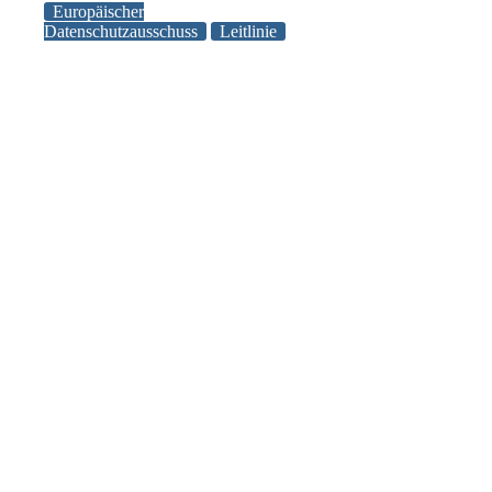
Verarbeitung
Europäischer
veröffentlic
personenbezogener
Datenschutzausschuss
Leitlinie
neue
Daten
Leitlinie
durch
Videogeräte