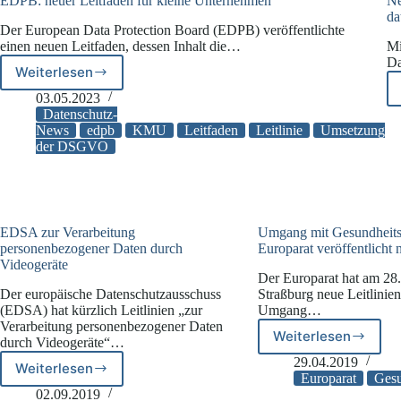
EDPB: neuer Leitfaden für kleine Unternehmen
Ne
da
Der European Data Protection Board (EDPB) veröffentlichte
einen neuen Leitfaden, dessen Inhalt die…
Mi
Da
Weiterlesen
EDPB:
neuer
03.05.2023
Leitfaden
Datenschutz-
für
News
edpb
KMU
Leitfaden
Leitlinie
Umsetzung
der DSGVO
kleine
Unternehmen
EDSA zur Verarbeitung
Umgang mit Gesundheits
personenbezogener Daten durch
Europarat veröffentlicht 
Videogeräte
Der Europarat hat am 28
Der europäische Datenschutzausschuss
Straßburg neue Leitlinie
(EDSA) hat kürzlich Leitlinien „zur
Umgang…
Verarbeitung personenbezogener Daten
Weiterlesen
durch Videogeräte“…
Umgang
mit
29.04.2019
Weiterlesen
EDSA
Gesundheits
Europarat
Gesu
zur
Europarat
02.09.2019