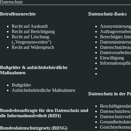
Datenschutz
Betroffenenrechte
Datenschutz-Basics
Recht auf Auskunft
Anonymisierung
Recht auf Berichtigung
Auftragsverarbe
Recht auf Löschung
Berechtigtes Int
(„Vergessenwerden“)
Datenminimieru
Recht auf Widerspruch
Datenschutzbeau
Datenverarbeitu
Einwilligung
Informationspfli
Bußgelder & aufsichtsbehördliche
Maßnahmen
Bußgelder
Aufsichtsbehördliche Maßnahmen
Datenschutz in der P
Beschäftigtenda
Bundesbeauftragte für den Datenschutz und
Datenschutzbes
die Informationsfreiheit (BfDI)
Datenschutzvorf
Gesundheitsdate
Gesichtserkenn
Bundesdatenschutzgesetz (BDSG)