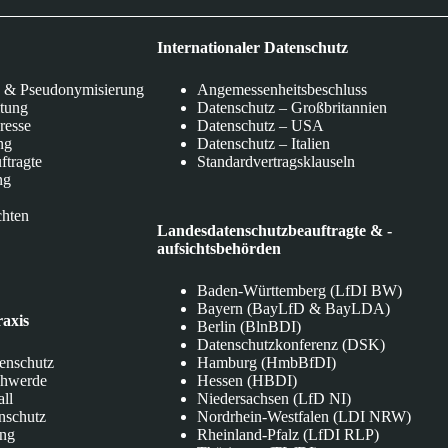
Internationaler Datenschutz
 & Pseudonymisierung
Angemessenheitsbeschluss
itung
Datenschutz – Großbritannien
eresse
Datenschutz – USA
ng
Datenschutz – Italien
ftragte
Standardvertragsklauseln
ng
chten
Landesdatenschutzbeauftragte & -
aufsichtsbehörden
Baden-Württemberg (LfDI BW)
Bayern (BayLfD & BayLDA)
raxis
Berlin (BlnBDI)
Datenschutzkonferenz (DSK)
tenschutz
Hamburg (HmbBfDI)
chwerde
Hessen (HBDI)
all
Niedersachsen (LfD NI)
nschutz
Nordrhein-Westfalen (LDI NRW)
ung
Rheinland-Pfalz (LfDI RLP)