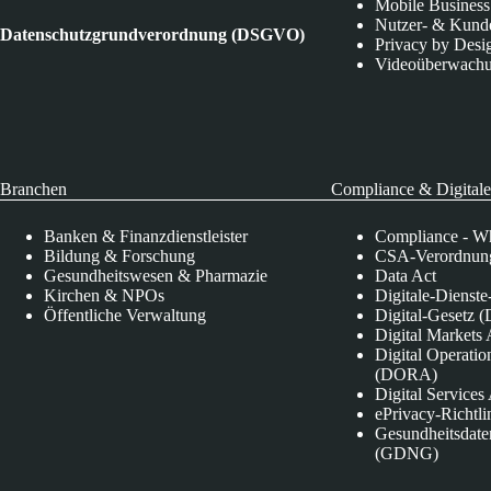
Mobile Business
Nutzer- & Kund
Datenschutzgrundverordnung (DSGVO)
Privacy by Desi
Videoüberwach
Branchen
Compliance & Digitale
Banken & Finanzdienstleister
Compliance - Wh
Bildung & Forschung
CSA-Verordnung
Gesundheitswesen & Pharmazie
Data Act
Kirchen & NPOs
Digitale-Dienst
Öffentliche Verwaltung
Digital-Gesetz (
Digital Market
Digital Operatio
(DORA)
Digital Service
ePrivacy-Richtli
Gesundheitsdate
(GDNG)