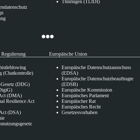
Thüringen (TLfDI)
endatenschutz
gn
ung
 Regulierung
Europäische Union
istleblowing
Europäische Datenschutzausschuss
 (Chatkontrolle)
(EDSA)
Europäische Datenschutzbeauftragte
e-Gesetz (DDG)
(EDSB)
DigiG)
Europäische Kommission
s Act (DMA)
Europäisches Parlament
nal Resilience Act
Europäischer Rat
Europäisches Recht
s Act (DSA)
Gesetzesvorhaben
nie
nnutzungsgesetz