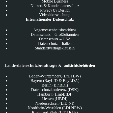
Mobile Business
Nutzer- & Kundendatenschutz
Privacy by Design
Videoüberwachung
Internationaler Datenschutz
Angemessenheitsbeschluss
Datenschutz – Großbritannien
Datenschutz – USA
Datenschutz – Italien
Standardvertragsklauseln
Landesdatenschutzbeauftragte & -aufsichtsbehörden
Baden-Württemberg (LfDI BW)
Bayern (BayLfD & BayLDA)
Berlin (BlnBDI)
Datenschutzkonferenz (DSK)
Hamburg (HmbBfDI)
Hessen (HBDI)
Niedersachsen (LfD NI)
Nordrhein-Westfalen (LDI NRW)
Rheinland-Pfalz (LfDI RLP)