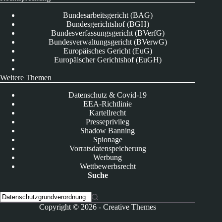
Bundesarbeitsgericht (BAG)
Bundesgerichtshof (BGH)
Bundesverfassungsgericht (BVerfG)
Bundesverwaltungsgericht (BVerwG)
Europäisches Gericht (EuG)
Europäischer Gerichtshof (EuGH)
Weitere Themen
Datenschutz & Covid-19
EEA-Richtlinie
Kartellrecht
Presseprivileg
Shadow Banning
Spionage
Vorratsdatenspeicherung
Werbung
Wettbewerbsrecht
Suche
K
Copyright © 2026 -
Creative Themes
e