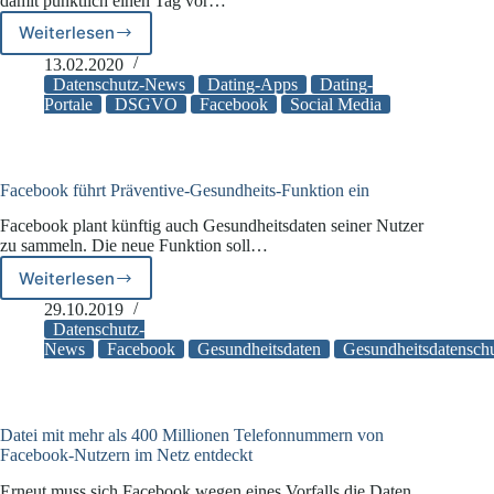
damit pünktlich einen Tag vor…
Weiterlesen
Start
von
13.02.2020
Facebook
Datenschutz-News
Dating-Apps
Dating-
Dating
Portale
DSGVO
Facebook
Social Media
in
Europa
verspätet
sich
Facebook führt Präventive-Gesundheits-Funktion ein
aus
Facebook plant künftig auch Gesundheitsdaten seiner Nutzer
Datenschutzgründen
zu sammeln. Die neue Funktion soll…
Weiterlesen
Facebook
führt
29.10.2019
Präventive-
Datenschutz-
Gesundheits-
News
Facebook
Gesundheitsdaten
Gesundheitsdatensch
Funktion
ein
Datei mit mehr als 400 Millionen Telefonnummern von
Facebook-Nutzern im Netz entdeckt
Erneut muss sich Facebook wegen eines Vorfalls die Daten