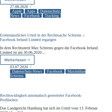
iOS
14
27.08.2020
könnte
Apple
Apps
Datenschutz-
für
News
Facebook
Tracking
Facebook
hohe
Einnahmeverluste
bedeuten
Erstinstanzliches Urteil in der Rechtssache Schrems ./.
Facebook Ireland Limited ergangen
In dem Rechtsstreit Max Schrems gegen die Facebook Ireland
Limited ist am 30.06.2020…
Weiterlesen
Erstinstanzliches
Urteil
03.07.2020
in
Datenschutz-News
Facebook
Maximilian
der
Schrems
Rechtssache
Schrems
./.
Facebook
Rechtswidrigkeit automatisch generierter Facebook-
Ireland
Profilseiten
Limited
Das Landgericht Hamburg hat sich im Urteil vom 13. Februar
ergangen