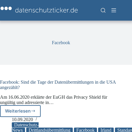
Zum
Inhalt
springen
Facebook
Facebook: Sind die Tage der Datenübermittlungen in die USA
angezählt?
Am 16.06.2020 erklärte der EuGH das Privacy Shield für
ungültig und adressierte in…
Weiterlesen
Facebook:
Sind
10.09.2020
die
Datenschutz-
Tage
News
Drittlandsübermittlung
Facebook
Irland
Standar