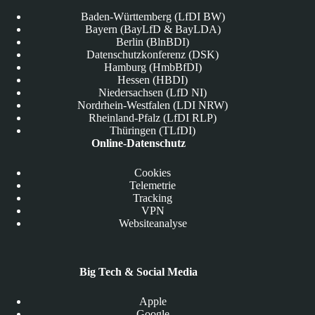
Baden-Württemberg (LfDI BW)
Bayern (BayLfD & BayLDA)
Berlin (BlnBDI)
Datenschutzkonferenz (DSK)
Hamburg (HmbBfDI)
Hessen (HBDI)
Niedersachsen (LfD NI)
Nordrhein-Westfalen (LDI NRW)
Rheinland-Pfalz (LfDI RLP)
Thüringen (TLfDI)
Online-Datenschutz
Cookies
Telemetrie
Tracking
VPN
Websiteanalyse
Big Tech & Social Media
Apple
Google