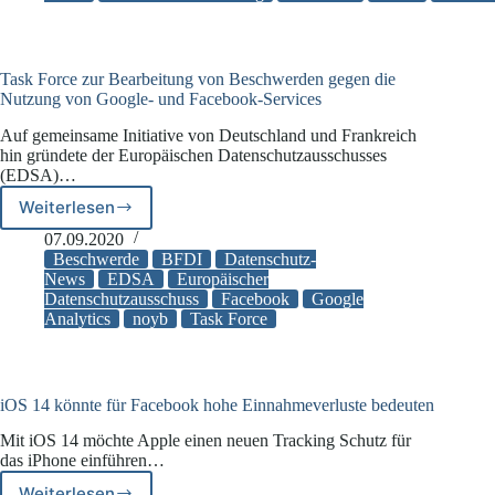
der
Datenübermittlungen
in
die
Task Force zur Bearbeitung von Beschwerden gegen die
USA
Nutzung von Google- und Facebook-Services
angezählt?
Auf gemeinsame Initiative von Deutschland und Frankreich
hin gründete der Europäischen Datenschutzausschusses
(EDSA)…
Weiterlesen
Task
Force
07.09.2020
zur
Beschwerde
BFDI
Datenschutz-
Bearbeitung
News
EDSA
Europäischer
Datenschutzausschuss
Facebook
Google
von
Analytics
noyb
Task Force
Beschwerden
gegen
die
Nutzung
von
iOS 14 könnte für Facebook hohe Einnahmeverluste bedeuten
Google-
Mit iOS 14 möchte Apple einen neuen Tracking Schutz für
und
das iPhone einführen…
Facebook-
Services
Weiterlesen