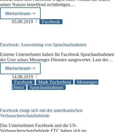
seiner Nutzen betreffend rechtfertigen.…
Weiterlesen
Datei
mit
05.09.2019
Facebook
mehr
als
400
Millionen
Facebook: Auswertung von Sprachaufnahmen
Telefonnummern
Externe Unternehmen haben für Facebook Sprachaufnahmen
von
der User seines Messenger-Dienstes ausgewertet. Laut der…
Facebook-
Nutzern
Weiterlesen
Facebook:
im
Auswertung
14.08.2019
Netz
von
Facebook
Mark Zuckerberg
Messenger-
entdeckt
Sprachaufnahmen
Dienst
Sprachaufnahmen
Facebook einigt sich mit der amerikanischen
Verbraucherschutzbehörde
Das Unternehmen Facebook und die US-
Verbraucherschutzbehörde FTC haben sich im