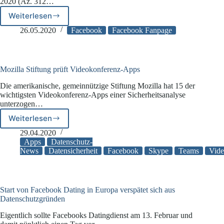
2020 (Az. 312…
Weiterlesen
Rechtswidrigkeit
automatisch
26.05.2020
Facebook
Facebook Fanpage
generierter
Facebook-
Profilseiten
Mozilla Stiftung prüft Videokonferenz-Apps
Die amerikanische, gemeinnützige Stiftung Mozilla hat 15 der
wichtigsten Videokonferenz-Apps einer Sicherheitsanalyse
unterzogen…
Weiterlesen
Mozilla
Stiftung
29.04.2020
prüft
Apps
Datenschutz-
Videokonferenz-
News
Datensicherheit
Facebook
Skype
Teams
Vide
Apps
Start von Facebook Dating in Europa verspätet sich aus
Datenschutzgründen
Eigentlich sollte Facebooks Datingdienst am 13. Februar und