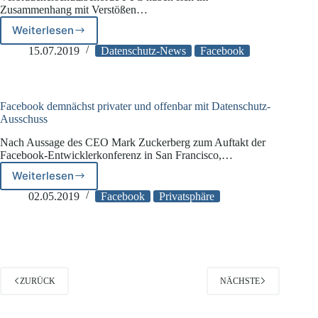
Zusammenhang mit Verstößen…
Weiterlesen
Facebook
einigt
15.07.2019
Datenschutz-News
Facebook
sich
mit
der
amerikanischen
Facebook demnächst privater und offenbar mit Datenschutz-
Verbraucherschutzbehörde
Ausschuss
Nach Aussage des CEO Mark Zuckerberg zum Auftakt der
Facebook-Entwicklerkonferenz in San Francisco,…
Weiterlesen
Facebook
demnächst
02.05.2019
Facebook
Privatsphäre
privater
und
offenbar
mit
Datenschutz-
Ausschuss
ZURÜCK
NÄCHSTE