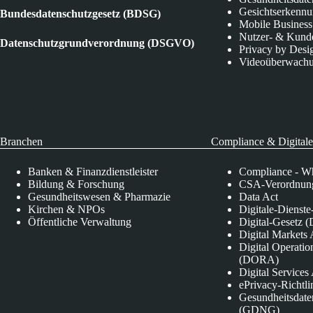
Gesichtserkenn
Bundesdatenschutzgesetz (BDSG)
Mobile Business
Nutzer- & Kund
Datenschutzgrundverordnung (DSGVO)
Privacy by Desi
Videoüberwach
Branchen
Compliance & Digitale
Banken & Finanzdienstleister
Compliance - Wh
Bildung & Forschung
CSA-Verordnung
Gesundheitswesen & Pharmazie
Data Act
Kirchen & NPOs
Digitale-Dienst
Öffentliche Verwaltung
Digital-Gesetz (
Digital Market
Digital Operatio
(DORA)
Digital Service
ePrivacy-Richtli
Gesundheitsdate
(GDNG)