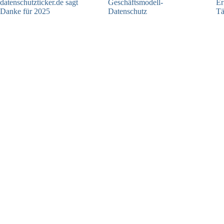
datenschutzticker.de sagt
Geschäftsmodell-
Er
Danke für 2025
Datenschutz
Tä
23.12.2025
04.06.2025