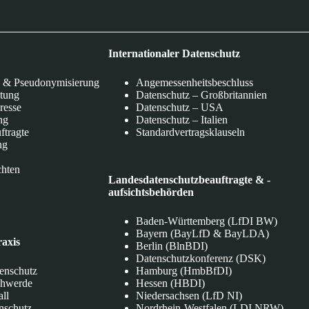
Internationaler Datenschutz
 & Pseudonymisierung
Angemessenheitsbeschluss
itung
Datenschutz – Großbritannien
eresse
Datenschutz – USA
ng
Datenschutz – Italien
ftragte
Standardvertragsklauseln
ng
chten
Landesdatenschutzbeauftragte & -
aufsichtsbehörden
Baden-Württemberg (LfDI BW)
Bayern (BayLfD & BayLDA)
raxis
Berlin (BlnBDI)
Datenschutzkonferenz (DSK)
tenschutz
Hamburg (HmbBfDI)
chwerde
Hessen (HBDI)
all
Niedersachsen (LfD NI)
nschutz
Nordrhein-Westfalen (LDI NRW)