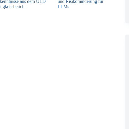
kenntnisse aus dem ULD-
und Risikominderung für
tigkeitsbericht
LLMs
13.05.2025
12.05.2025