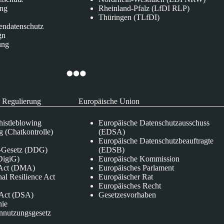
ung
Rheinland-Pfalz (LfDI RLP)
Thüringen (TLfDI)
endatenschutz
gn
ung
 Regulierung
Europäische Union
istleblowing
Europäische Datenschutzausschuss
 (Chatkontrolle)
(EDSA)
Europäische Datenschutzbeauftragte
e-Gesetz (DDG)
(EDSB)
DigiG)
Europäische Kommission
s Act (DMA)
Europäisches Parlament
nal Resilience Act
Europäischer Rat
Europäisches Recht
s Act (DSA)
Gesetzesvorhaben
nie
nnutzungsgesetz