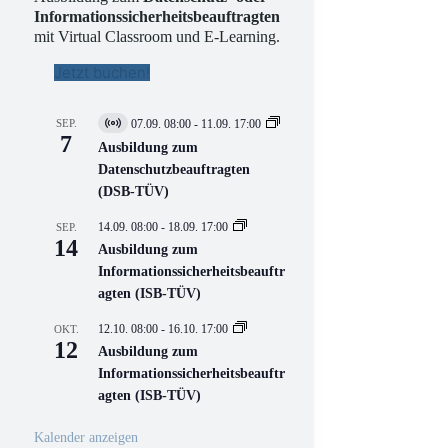
Informationssicherheitsbeauftragten
mit Virtual Classroom und E-Learning.
Jetzt buchen!
SEP.
07.09. 08:00
-
11.09. 17:00
V
7
i
Ausbildung zum
r
Datenschutzbeauftragten
t
(DSB-TÜV)
u
e
l
14.09. 08:00
-
18.09. 17:00
SEP.
l
14
Ausbildung zum
V
Informationssicherheitsbeauftr
e
r
agten (ISB-TÜV)
a
n
12.10. 08:00
-
16.10. 17:00
OKT.
s
12
Ausbildung zum
t
a
Informationssicherheitsbeauftr
l
agten (ISB-TÜV)
t
u
n
Kalender anzeigen