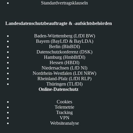
Standardvertragsklauseln
Landesdatenschutzbeauftragte & -aufsichtsbehörden
Baden-Württemberg (LfDI BW)
Bayern (BayLfD & BayLDA)
Berlin (BlnBDI)
Datenschutzkonferenz (DSK)
Hamburg (HmbBfDI)
Hessen (HBDI)
Niedersachsen (LfD NI)
Nordrhein-Westfalen (LDI NRW)
Rheinland-Pfalz (LfDI RLP)
Thüringen (TLfDI)
Online-Datenschutz
Cookies
Telemetrie
Tracking
VPN
Websiteanalyse