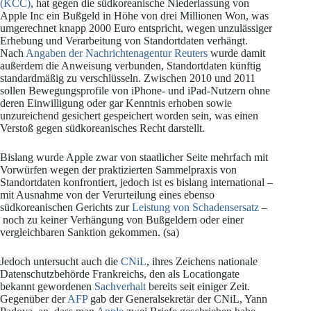
(KCC)
, hat gegen die südkoreanische Niederlassung von
Apple Inc ein Bußgeld in Höhe von drei Millionen Won, was
umgerechnet knapp 2000 Euro entspricht, wegen unzulässiger
Erhebung und Verarbeitung von Standortdaten verhängt.
Nach
Angaben der Nachrichtenagentur Reuters
wurde damit
außerdem die Anweisung verbunden, Standortdaten künftig
standardmäßig zu verschlüsseln. Zwischen 2010 und 2011
sollen Bewegungsprofile von iPhone- und iPad-Nutzern ohne
deren Einwilligung oder gar Kenntnis erhoben sowie
unzureichend gesichert gespeichert worden sein, was einen
Verstoß gegen südkoreanisches Recht darstellt.
Bislang wurde Apple zwar von staatlicher Seite mehrfach mit
Vorwürfen wegen der praktizierten Sammelpraxis von
Standortdaten konfrontiert, jedoch ist es bislang international –
mit Ausnahme von der Verurteilung eines ebenso
südkoreanischen Gerichts zur
Leistung von Schadensersatz
–
noch zu keiner Verhängung von Bußgeldern oder einer
vergleichbaren Sanktion gekommen. (sa)
Jedoch untersucht auch die
CNiL
, ihres Zeichens nationale
Datenschutzbehörde Frankreichs, den als Locationgate
bekannt gewordenen
Sachverhalt
bereits seit einiger Zeit.
Gegenüber der
AFP
gab der Generalsekretär der CNiL, Yann