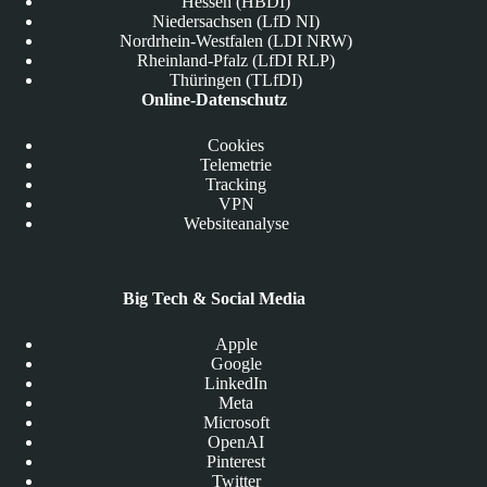
Hessen (HBDI)
Niedersachsen (LfD NI)
Nordrhein-Westfalen (LDI NRW)
Rheinland-Pfalz (LfDI RLP)
Thüringen (TLfDI)
Online-Datenschutz
Cookies
Telemetrie
Tracking
VPN
Websiteanalyse
Big Tech & Social Media
Apple
Google
LinkedIn
Meta
Microsoft
OpenAI
Pinterest
Twitter