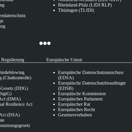
ung
Rheinland-Pfalz (LfDI RLP)
Thüringen (TLfDI)
endatenschutz
gn
ung
 Regulierung
Europäische Union
istleblowing
Europäische Datenschutzausschuss
 (Chatkontrolle)
(EDSA)
Europäische Datenschutzbeauftragte
e-Gesetz (DDG)
(EDSB)
DigiG)
Europäische Kommission
s Act (DMA)
Europäisches Parlament
nal Resilience Act
Europäischer Rat
Europäisches Recht
s Act (DSA)
Gesetzesvorhaben
nie
nnutzungsgesetz