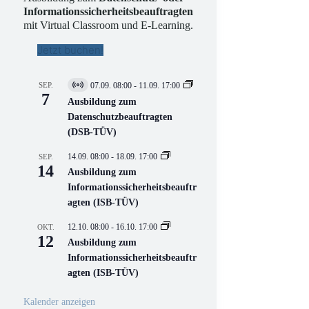
Informationssicherheitsbeauftragten
mit Virtual Classroom und E-Learning.
Jetzt buchen!
SEP.
07.09. 08:00
-
11.09. 17:00
V
7
i
Ausbildung zum
r
Datenschutzbeauftragten
t
(DSB-TÜV)
u
e
l
14.09. 08:00
-
18.09. 17:00
SEP.
l
14
Ausbildung zum
V
Informationssicherheitsbeauftr
e
r
agten (ISB-TÜV)
a
n
12.10. 08:00
-
16.10. 17:00
OKT.
s
12
Ausbildung zum
t
a
Informationssicherheitsbeauftr
l
agten (ISB-TÜV)
t
u
n
Kalender anzeigen