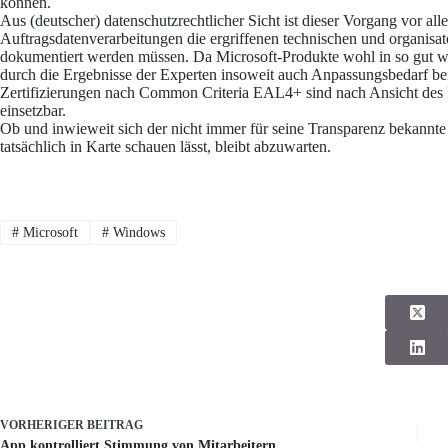
können.
Aus (deutscher) datenschutzrechtlicher Sicht ist dieser Vorgang vor al
Auftragsdatenverarbeitungen die ergriffenen technischen und organi
dokumentiert werden müssen. Da Microsoft-Produkte wohl in so gut wi
durch die Ergebnisse der Experten insoweit auch Anpassungsbedarf be
Zertifizierungen nach Common Criteria EAL4+ sind nach Ansicht des
einsetzbar.
Ob und inwieweit sich der nicht immer für seine Transparenz bekannt
tatsächlich in Karte schauen lässt, bleibt abzuwarten.
#
Microsoft
#
Windows
VORHERIGER
BEITRAG
App kontrolliert Stimmung von Mitarbeitern