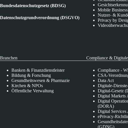
Gesichtserkenn
Bundesdatenschutzgesetz (BDSG)
Mobile Business
Nutzer- & Kund
Datenschutzgrundverordnung (DSGVO)
Privacy by Desi
Videoüberwach
Branchen
Compliance & Digitale
Banken & Finanzdienstleister
Compliance - Wh
Bildung & Forschung
CSA-Verordnung
Gesundheitswesen & Pharmazie
Data Act
Kirchen & NPOs
Digitale-Dienst
Öffentliche Verwaltung
Digital-Gesetz (
Digital Market
Digital Operatio
(DORA)
Digital Service
ePrivacy-Richtli
Gesundheitsdate
(GDNG)