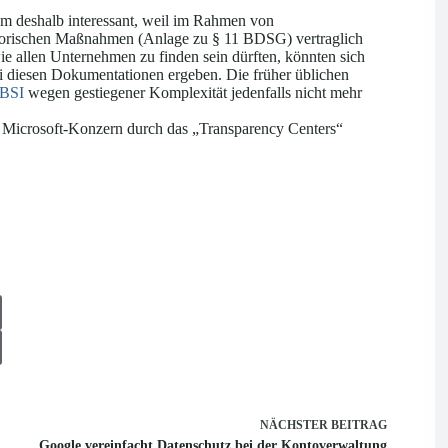
lem deshalb interessant, weil im Rahmen von
satorischen Maßnahmen (Anlage zu § 11 BDSG) vertraglich
e allen Unternehmen zu finden sein dürften, könnten sich
i diesen Dokumentationen ergeben. Die früher üblichen
BSI
wegen gestiegener Komplexität jedenfalls nicht mehr
e Microsoft-Konzern durch das „Transparency Centers“
NÄCHSTER
BEITRAG
Google vereinfacht Datenschutz bei der Kontoverwaltung