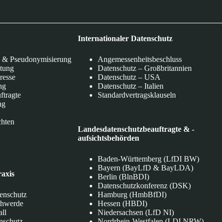
Internationaler Datenschutz
 & Pseudonymisierung
Angemessenheitsbeschluss
itung
Datenschutz – Großbritannien
eresse
Datenschutz – USA
ng
Datenschutz – Italien
ftragte
Standardvertragsklauseln
ng
chten
Landesdatenschutzbeauftragte & -
aufsichtsbehörden
Baden-Württemberg (LfDI BW)
Bayern (BayLfD & BayLDA)
raxis
Berlin (BlnBDI)
Datenschutzkonferenz (DSK)
tenschutz
Hamburg (HmbBfDI)
chwerde
Hessen (HBDI)
all
Niedersachsen (LfD NI)
nschutz
Nordrhein-Westfalen (LDI NRW)