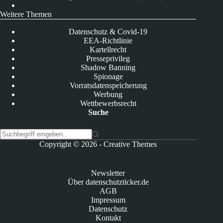
Weitere Themen
Datenschutz & Covid-19
EEA-Richtlinie
Kartellrecht
Presseprivileg
Shadow Banning
Spionage
Vorratsdatenspeicherung
Werbung
Wettbewerbsrecht
Suche
K
Copyright © 2026 -
Creative Themes
e
i
n
Newsletter
e
Über datenschutzticker.de
E
AGB
r
Impressum
g
Datenschutz
e
Kontakt