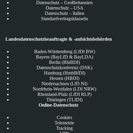
Datenschutz – Großbritannien
Datenschutz – USA
Datenschutz – Italien
Standardvertragsklauseln
Landesdatenschutzbeauftragte & -aufsichtsbehörden
Baden-Württemberg (LfDI BW)
Bayern (BayLfD & BayLDA)
Berlin (BlnBDI)
Datenschutzkonferenz (DSK)
Hamburg (HmbBfDI)
Hessen (HBDI)
Niedersachsen (LfD NI)
Nordrhein-Westfalen (LDI NRW)
Rheinland-Pfalz (LfDI RLP)
Thüringen (TLfDI)
Online-Datenschutz
Cookies
Telemetrie
Tracking