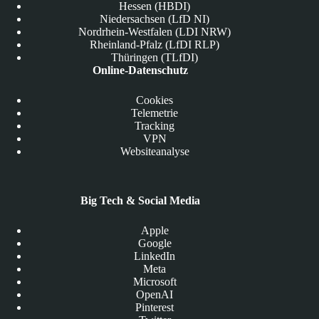
Hessen (HBDI)
Niedersachsen (LfD NI)
Nordrhein-Westfalen (LDI NRW)
Rheinland-Pfalz (LfDI RLP)
Thüringen (TLfDI)
Online-Datenschutz
Cookies
Telemetrie
Tracking
VPN
Websiteanalyse
Big Tech & Social Media
Apple
Google
LinkedIn
Meta
Microsoft
OpenAI
Pinterest