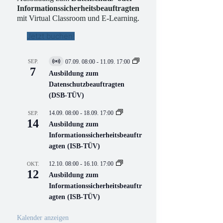
Informationssicherheitsbeauftragten
mit Virtual Classroom und E-Learning.
Jetzt buchen!
SEP.
07.09. 08:00
-
11.09. 17:00
V
7
i
Ausbildung zum
r
Datenschutzbeauftragten
t
(DSB-TÜV)
u
e
l
14.09. 08:00
-
18.09. 17:00
SEP.
l
14
Ausbildung zum
V
Informationssicherheitsbeauftr
e
r
agten (ISB-TÜV)
a
n
12.10. 08:00
-
16.10. 17:00
OKT.
s
12
Ausbildung zum
t
a
Informationssicherheitsbeauftr
l
agten (ISB-TÜV)
t
u
n
Kalender anzeigen