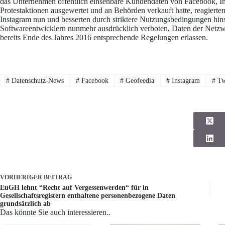
das Unternehmen öffentlich einsehbare Kundendaten von Facebook, In
Protestaktionen ausgewertet und an Behörden verkauft hatte, reagiert
Instagram nun und besserten durch striktere Nutzungsbedingungen hin
Softwareentwicklern nunmehr ausdrücklich verboten, Daten der Netz
bereits Ende des Jahres 2016 entsprechende Regelungen erlassen.
#
Datenschutz-News
#
Facebook
#
Geofeedia
#
Instagram
#
Tw
VORHERIGER
BEITRAG
EuGH lehnt “Recht auf Vergessenwerden“ für in
Gesellschaftsregistern enthaltene personenbezogene Daten
grundsätzlich ab
Das könnte Sie auch interessieren..