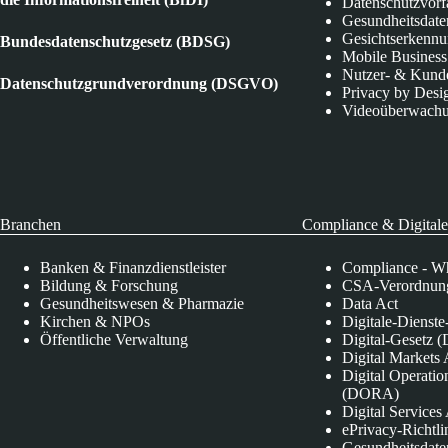
Datenschutzvorf
Gesundheitsdate
Gesichtserkenn
Bundesdatenschutzgesetz (BDSG)
Mobile Business
Nutzer- & Kund
Datenschutzgrundverordnung (DSGVO)
Privacy by Desi
Videoüberwach
Branchen
Compliance & Digitale
Banken & Finanzdienstleister
Compliance - Wh
Bildung & Forschung
CSA-Verordnung
Gesundheitswesen & Pharmazie
Data Act
Kirchen & NPOs
Digitale-Dienst
Öffentliche Verwaltung
Digital-Gesetz (
Digital Market
Digital Operatio
(DORA)
Digital Service
ePrivacy-Richtli
Gesundheitsdate