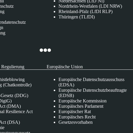
all
Niedersachsen (LfD NI)
nschutz
Nordrhein-Westfalen (LDI NRW)
ung
Rheinland-Pfalz (LfDI RLP)
Thüringen (TLfDI)
endatenschutz
gn
ung
 Regulierung
Europäische Union
istleblowing
Europäische Datenschutzausschuss
 (Chatkontrolle)
(EDSA)
Europäische Datenschutzbeauftragte
e-Gesetz (DDG)
(EDSB)
DigiG)
Europäische Kommission
s Act (DMA)
Europäisches Parlament
nal Resilience Act
Europäischer Rat
Europäisches Recht
s Act (DSA)
Gesetzesvorhaben
nie
nnutzungsgesetz