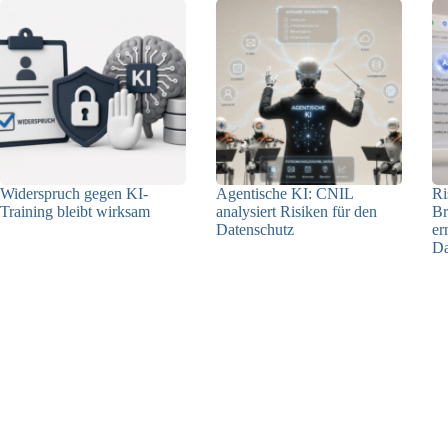
Widerspruch gegen KI-
Agentische KI: CNIL
Ri
Training bleibt wirksam
analysiert Risiken für den
Br
Datenschutz
er
05.08.2026
Da
04.08.2026