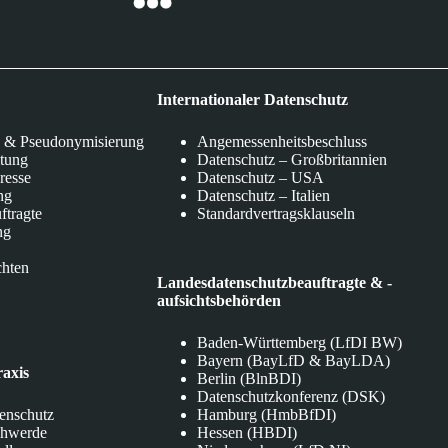
Internationaler Datenschutz
 & Pseudonymisierung
Angemessenheitsbeschluss
itung
Datenschutz – Großbritannien
eresse
Datenschutz – USA
ng
Datenschutz – Italien
ftragte
Standardvertragsklauseln
ng
chten
Landesdatenschutzbeauftragte & -
aufsichtsbehörden
Baden-Württemberg (LfDI BW)
Bayern (BayLfD & BayLDA)
raxis
Berlin (BlnBDI)
Datenschutzkonferenz (DSK)
tenschutz
Hamburg (HmbBfDI)
chwerde
Hessen (HBDI)