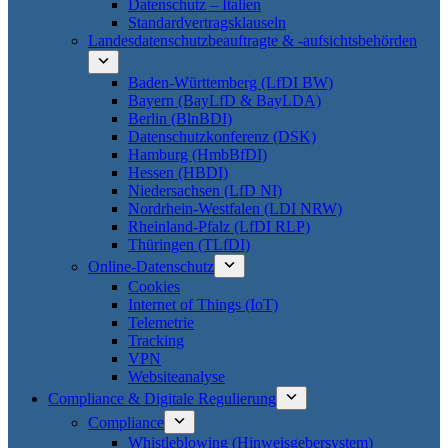
Datenschutz – Italien
Standardvertragsklauseln
Landesdatenschutzbeauftragte & -aufsichtsbehörden
Baden-Württemberg (LfDI BW)
Bayern (BayLfD & BayLDA)
Berlin (BlnBDI)
Datenschutzkonferenz (DSK)
Hamburg (HmbBfDI)
Hessen (HBDI)
Niedersachsen (LfD NI)
Nordrhein-Westfalen (LDI NRW)
Rheinland-Pfalz (LfDI RLP)
Thüringen (TLfDI)
Online-Datenschutz
Cookies
Internet of Things (IoT)
Telemetrie
Tracking
VPN
Websiteanalyse
Compliance & Digitale Regulierung
Compliance
Whistleblowing (Hinweisgebersystem)