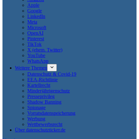
Apple
Google
LinkedIn
Meta
Microsoft
OpenAI
Pinterest
TikTok
X (ehem. Twitter)
YouTube
WhatsApp
Weitere Themen
Datenschutz & Covid-19
EEA-Richtlinie
Kartellrecht
Minderjährigenschutz
Presseprivileg
Shadow Banning
Spionage
Vorratsdatenspeicherung
Werbung
Wettbewerbsrecht
Über datenschutzticker.de