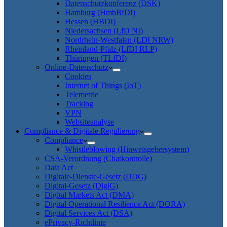
Datenschutzkonferenz (DSK)
Hamburg (HmbBfDI)
Hessen (HBDI)
Niedersachsen (LfD NI)
Nordrhein-Westfalen (LDI NRW)
Rheinland-Pfalz (LfDI RLP)
Thüringen (TLfDI)
Online-Datenschutz
Cookies
Internet of Things (IoT)
Telemetrie
Tracking
VPN
Websiteanalyse
Compliance & Digitale Regulierung
Compliance
Whistleblowing (Hinweisgebersystem)
CSA-Verordnung (Chatkontrolle)
Data Act
Digitale-Dienste-Gesetz (DDG)
Digital-Gesetz (DigiG)
Digital Markets Act (DMA)
Digital Operational Resilience Act (DORA)
Digital Services Act (DSA)
ePrivacy-Richtlinie