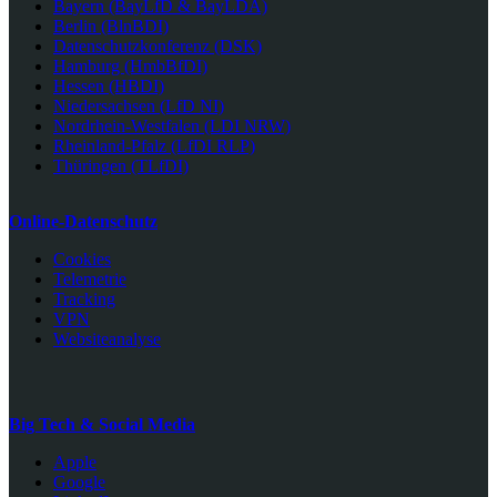
Bayern (BayLfD & BayLDA)
Berlin (BlnBDI)
Datenschutzkonferenz (DSK)
Hamburg (HmbBfDI)
Hessen (HBDI)
Niedersachsen (LfD NI)
Nordrhein-Westfalen (LDI NRW)
Rheinland-Pfalz (LfDI RLP)
Thüringen (TLfDI)
Online-Datenschutz
Cookies
Telemetrie
Tracking
VPN
Websiteanalyse
Big Tech & Social Media
Apple
Google