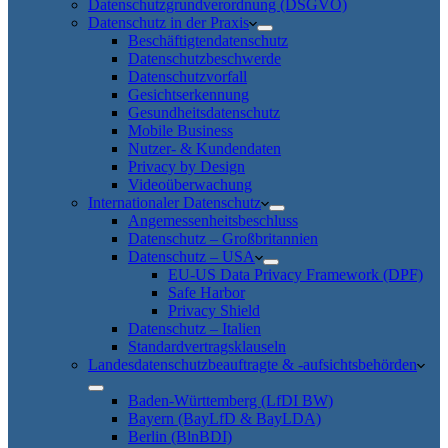
Datenschutzgrundverordnung (DSGVO)
Datenschutz in der Praxis
Beschäftigtendatenschutz
Datenschutzbeschwerde
Datenschutzvorfall
Gesichtserkennung
Gesundheitsdatenschutz
Mobile Business
Nutzer- & Kundendaten
Privacy by Design
Videoüberwachung
Internationaler Datenschutz
Angemessenheitsbeschluss
Datenschutz – Großbritannien
Datenschutz – USA
EU-US Data Privacy Framework (DPF)
Safe Harbor
Privacy Shield
Datenschutz – Italien
Standardvertragsklauseln
Landesdatenschutzbeauftragte & -aufsichtsbehörden
Baden-Württemberg (LfDI BW)
Bayern (BayLfD & BayLDA)
Berlin (BlnBDI)