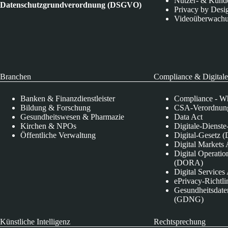
Nutzer- & Kund
Datenschutzgrundverordnung (DSGVO)
Privacy by Desi
Videoüberwach
Branchen
Compliance & Digitale
Banken & Finanzdienstleister
Compliance - Wh
Bildung & Forschung
CSA-Verordnung
Gesundheitswesen & Pharmazie
Data Act
Kirchen & NPOs
Digitale-Dienst
Öffentliche Verwaltung
Digital-Gesetz (
Digital Market
Digital Operatio
(DORA)
Digital Service
ePrivacy-Richtli
Gesundheitsdate
(GDNG)
Künstliche Intelligenz
Rechtsprechung