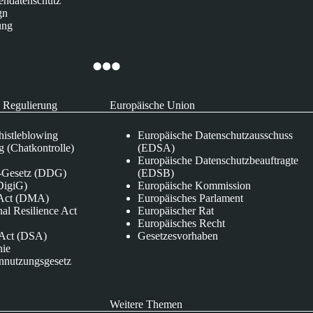
endatenschutz
gn
ung
 Regulierung
Europäische Union
istleblowing
Europäische Datenschutzausschuss
 (Chatkontrolle)
(EDSA)
Europäische Datenschutzbeauftragte
e-Gesetz (DDG)
(EDSB)
DigiG)
Europäische Kommission
s Act (DMA)
Europäisches Parlament
nal Resilience Act
Europäischer Rat
Europäisches Recht
s Act (DSA)
Gesetzesvorhaben
nie
nnutzungsgesetz
Weitere Themen