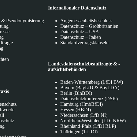
Internationaler Datenschutz
 & Pseudonymisierung
Angemessenheitsbeschluss
itung
Datenschutz – Großbritannien
eresse
Datenschutz – USA
ng
Datenschutz – Italien
ftragte
Standardvertragsklauseln
ng
chten
Landesdatenschutzbeauftragte & -
aufsichtsbehörden
Baden-Württemberg (LfDI BW)
Bayern (BayLfD & BayLDA)
raxis
Berlin (BlnBDI)
Datenschutzkonferenz (DSK)
tenschutz
Hamburg (HmbBfDI)
chwerde
Hessen (HBDI)
all
Niedersachsen (LfD NI)
nschutz
Nordrhein-Westfalen (LDI NRW)
ung
Rheinland-Pfalz (LfDI RLP)
Thüringen (TLfDI)