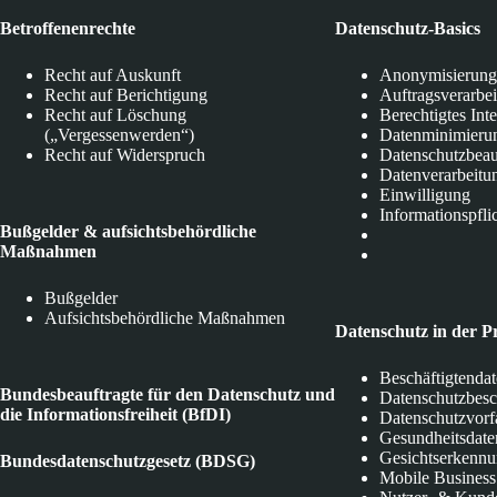
Betroffenenrechte
Datenschutz-Basics
Recht auf Auskunft
Anonymisierung
Recht auf Berichtigung
Auftragsverarbe
Recht auf Löschung
Berechtigtes Int
(„Vergessenwerden“)
Datenminimieru
Recht auf Widerspruch
Datenschutzbeau
Datenverarbeitu
Einwilligung
Informationspfli
Bußgelder & aufsichtsbehördliche
Maßnahmen
Bußgelder
Aufsichtsbehördliche Maßnahmen
Datenschutz in der P
Beschäftigtenda
Bundesbeauftragte für den Datenschutz und
Datenschutzbes
die Informationsfreiheit (BfDI)
Datenschutzvorf
Gesundheitsdate
Gesichtserkenn
Bundesdatenschutzgesetz (BDSG)
Mobile Business