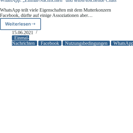
WhatsApp: „Einmal-Nachrichten“ und selbst-löschende Chats
WhatsApp teilt viele Eigenschaften mit dem Mutterkonzern
Facebook, dürfte auf einige Assoziationen aber…
Weiterlesen
WhatsApp:
„Einmal-
15.06.2021
Nachrichten“
Einmal-
und
Nachrichten
Facebook
Nutzungsbedingungen
WhatsAp
selbst-
löschende
Chats