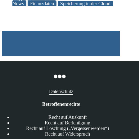
personenbezogener
News
Finanzdaten
Speicherung in der Cloud
Daten
in
der
Cloud
Datenschutz
Betroffenenrechte
Recht auf Auskunft
Recht auf Berichtigung
Recht auf Löschung („Vergessenwerden“)
Recht auf Widerspruch