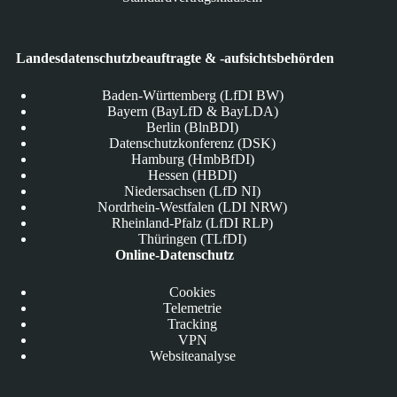
Landesdatenschutzbeauftragte & -aufsichtsbehörden
Baden-Württemberg (LfDI BW)
Bayern (BayLfD & BayLDA)
Berlin (BlnBDI)
Datenschutzkonferenz (DSK)
Hamburg (HmbBfDI)
Hessen (HBDI)
Niedersachsen (LfD NI)
Nordrhein-Westfalen (LDI NRW)
Rheinland-Pfalz (LfDI RLP)
Thüringen (TLfDI)
Online-Datenschutz
Cookies
Telemetrie
Tracking
VPN
Websiteanalyse