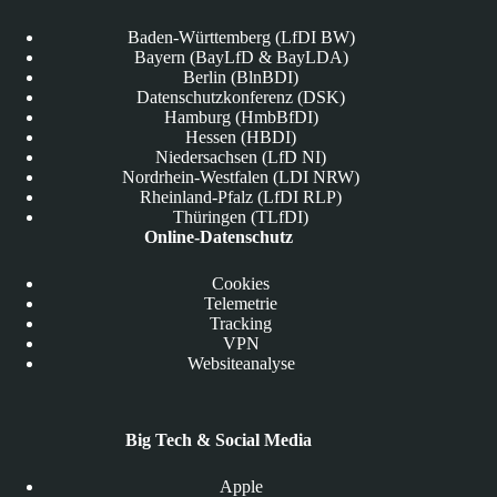
Baden-Württemberg (LfDI BW)
Bayern (BayLfD & BayLDA)
Berlin (BlnBDI)
Datenschutzkonferenz (DSK)
Hamburg (HmbBfDI)
Hessen (HBDI)
Niedersachsen (LfD NI)
Nordrhein-Westfalen (LDI NRW)
Rheinland-Pfalz (LfDI RLP)
Thüringen (TLfDI)
Online-Datenschutz
Cookies
Telemetrie
Tracking
VPN
Websiteanalyse
Big Tech & Social Media
Apple