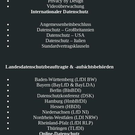
Privacy by Design
Videoüberwachung
Internationaler Datenschutz
Angemessenheitsbeschluss
Datenschutz – Großbritannien
Datenschutz – USA
Datenschutz – Italien
Standardvertragsklauseln
Landesdatenschutzbeauftragte & -aufsichtsbehörden
Baden-Württemberg (LfDI BW)
Bayern (BayLfD & BayLDA)
Berlin (BlnBDI)
Datenschutzkonferenz (DSK)
Hamburg (HmbBfDI)
Hessen (HBDI)
Niedersachsen (LfD NI)
Nordrhein-Westfalen (LDI NRW)
Rheinland-Pfalz (LfDI RLP)
Thüringen (TLfDI)
Online-Datenschutz