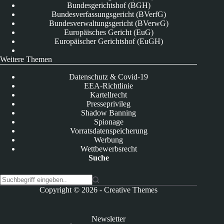
Bundesgerichtshof (BGH)
Bundesverfassungsgericht (BVerfG)
Bundesverwaltungsgericht (BVerwG)
Europäisches Gericht (EuG)
Europäischer Gerichtshof (EuGH)
Weitere Themen
Datenschutz & Covid-19
EEA-Richtlinie
Kartellrecht
Presseprivileg
Shadow Banning
Spionage
Vorratsdatenspeicherung
Werbung
Wettbewerbsrecht
Suche
K
Copyright © 2026 -
Creative Themes
e
i
n
Newsletter