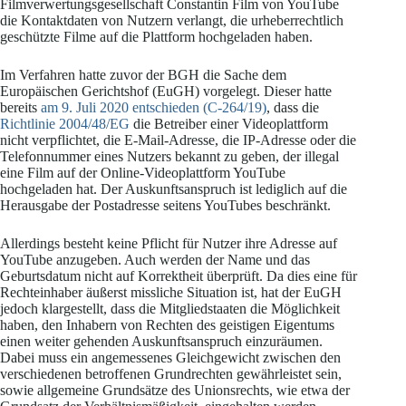
Filmverwertungsgesellschaft Constantin Film von YouTube
die Kontaktdaten von Nutzern verlangt, die urheberrechtlich
geschützte Filme auf die Plattform hochgeladen haben.
Im Verfahren hatte zuvor der BGH die Sache dem
Europäischen Gerichtshof (EuGH) vorgelegt. Dieser hatte
bereits
am 9. Juli 2020 entschieden (C-264/19)
, dass die
Richtlinie 2004/48/EG
die Betreiber einer Videoplattform
nicht verpflichtet, die E-Mail-Adresse, die IP-Adresse oder die
Telefonnummer eines Nutzers bekannt zu geben, der illegal
eine Film auf der Online-Videoplattform YouTube
hochgeladen hat. Der Auskunftsanspruch ist lediglich auf die
Herausgabe der Postadresse seitens YouTubes beschränkt.
Allerdings besteht keine Pflicht für Nutzer ihre Adresse auf
YouTube anzugeben. Auch werden der Name und das
Geburtsdatum nicht auf Korrektheit überprüft. Da dies eine für
Rechteinhaber äußerst missliche Situation ist, hat der EuGH
jedoch klargestellt, dass die Mitgliedstaaten die Möglichkeit
haben, den Inhabern von Rechten des geistigen Eigentums
einen weiter gehenden Auskunftsanspruch einzuräumen.
Dabei muss ein angemessenes Gleichgewicht zwischen den
verschiedenen betroffenen Grundrechten gewährleistet sein,
sowie allgemeine Grundsätze des Unionsrechts, wie etwa der