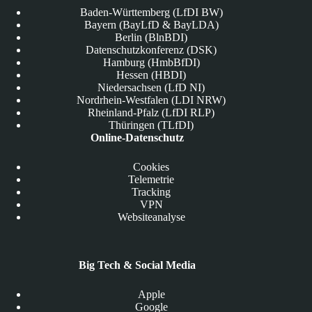
Baden-Württemberg (LfDI BW)
Bayern (BayLfD & BayLDA)
Berlin (BlnBDI)
Datenschutzkonferenz (DSK)
Hamburg (HmbBfDI)
Hessen (HBDI)
Niedersachsen (LfD NI)
Nordrhein-Westfalen (LDI NRW)
Rheinland-Pfalz (LfDI RLP)
Thüringen (TLfDI)
Online-Datenschutz
Cookies
Telemetrie
Tracking
VPN
Websiteanalyse
Big Tech & Social Media
Apple
Google