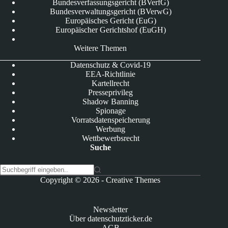
Bundesverfassungsgericht (BVerfG)
Bundesverwaltungsgericht (BVerwG)
Europäisches Gericht (EuG)
Europäischer Gerichtshof (EuGH)
Weitere Themen
Datenschutz & Covid-19
EEA-Richtlinie
Kartellrecht
Presseprivileg
Shadow Banning
Spionage
Vorratsdatenspeicherung
Werbung
Wettbewerbsrecht
Suche
K
Copyright © 2026 -
Creative Themes
e
i
n
Newsletter
e
Über datenschutzticker.de
E
AGB