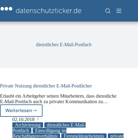
Zum
Inhalt
springen
dienstliches E-Mail-Postfach
Private Nutzung dienstlicher E-Mail-Postfächer
Erlaubt ein Arbeitgeber seinen Mitarbeitern, dass dienstliche
E-Mail-Postfach auch zu privater Kommunikation zu…
Weiterlesen
Private
Nutzung
02.10.2018
dienstlicher
Archivierung
dienstliches E-Mail-
E-
Postfach
Einwilligung im
Beschäftigtenverhältnis
Fernmeldegeheimnis
private
Mail-