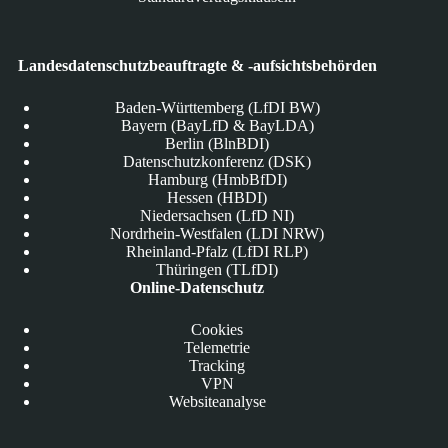
Landesdatenschutzbeauftragte & -aufsichtsbehörden
Baden-Württemberg (LfDI BW)
Bayern (BayLfD & BayLDA)
Berlin (BlnBDI)
Datenschutzkonferenz (DSK)
Hamburg (HmbBfDI)
Hessen (HBDI)
Niedersachsen (LfD NI)
Nordrhein-Westfalen (LDI NRW)
Rheinland-Pfalz (LfDI RLP)
Thüringen (TLfDI)
Online-Datenschutz
Cookies
Telemetrie
Tracking
VPN
Websiteanalyse