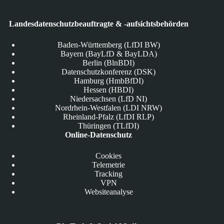
Landesdatenschutzbeauftragte & -aufsichtsbehörden
Baden-Württemberg (LfDI BW)
Bayern (BayLfD & BayLDA)
Berlin (BlnBDI)
Datenschutzkonferenz (DSK)
Hamburg (HmbBfDI)
Hessen (HBDI)
Niedersachsen (LfD NI)
Nordrhein-Westfalen (LDI NRW)
Rheinland-Pfalz (LfDI RLP)
Thüringen (TLfDI)
Online-Datenschutz
Cookies
Telemetrie
Tracking
VPN
Websiteanalyse