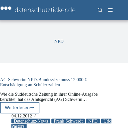
Zum
Inhalt
springen
NPD
AG Schwerin: NPD-Bundesvize muss 12.000 €
Entschädigung an Schüler zahlen
Wie die Süddeutsche Zeitung in ihrer Online-Ausgabe
berichtet, hat das Amtsgericht (AG) Schwerin…
Weiterlesen
AG
Schwerin:
04.12.2012
NPD-
Datenschutz-News
Frank Schwerdt
NPD
Udo
Bundesvize
Pastörs