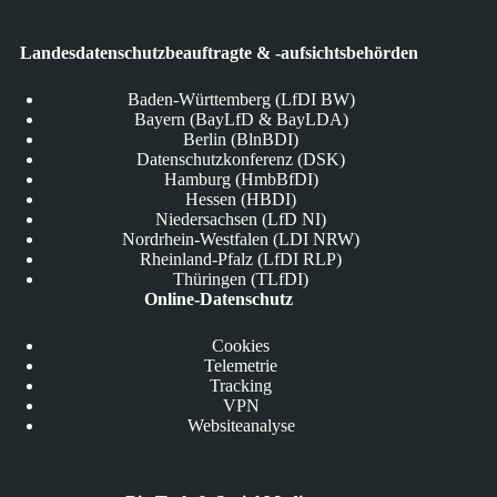
Landesdatenschutzbeauftragte & -aufsichtsbehörden
Baden-Württemberg (LfDI BW)
Bayern (BayLfD & BayLDA)
Berlin (BlnBDI)
Datenschutzkonferenz (DSK)
Hamburg (HmbBfDI)
Hessen (HBDI)
Niedersachsen (LfD NI)
Nordrhein-Westfalen (LDI NRW)
Rheinland-Pfalz (LfDI RLP)
Thüringen (TLfDI)
Online-Datenschutz
Cookies
Telemetrie
Tracking
VPN
Websiteanalyse