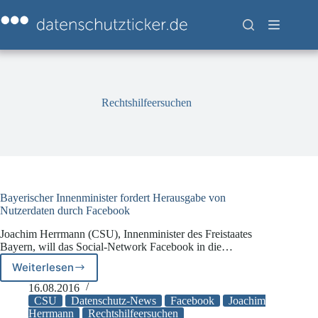
Zum
Inhalt
springen
Rechtshilfeersuchen
Bayerischer Innenminister fordert Herausgabe von
Nutzerdaten durch Facebook
Joachim Herrmann (CSU), Innenminister des Freistaates
Bayern, will das Social-Network Facebook in die…
Weiterlesen
Bayerischer
Innenminister
16.08.2016
fordert
CSU
Datenschutz-News
Facebook
Joachim
Herausgabe
Herrmann
Rechtshilfeersuchen