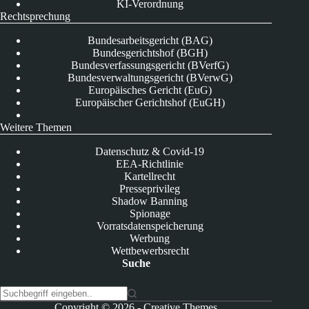
KI-Verordnung
Rechtsprechung
Bundesarbeitsgericht (BAG)
Bundesgerichtshof (BGH)
Bundesverfassungsgericht (BVerfG)
Bundesverwaltungsgericht (BVerwG)
Europäisches Gericht (EuG)
Europäischer Gerichtshof (EuGH)
Weitere Themen
Datenschutz & Covid-19
EEA-Richtlinie
Kartellrecht
Presseprivileg
Shadow Banning
Spionage
Vorratsdatenspeicherung
Werbung
Wettbewerbsrecht
Suche
K
Copyright © 2026 -
Creative Themes