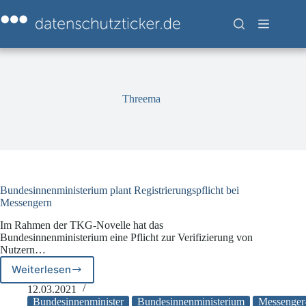
Zum
Inhalt
springen
Threema
Bundesinnenministerium plant Registrierungspflicht bei
Messengern
Im Rahmen der TKG-Novelle hat das
Bundesinnenministerium eine Pflicht zur Verifizierung von
Nutzern…
Weiterlesen
Bundesinnenministerium
plant
12.03.2021
Registrierungspflicht
Bundesinnenminister
Bundesinnenministerium
Messenger