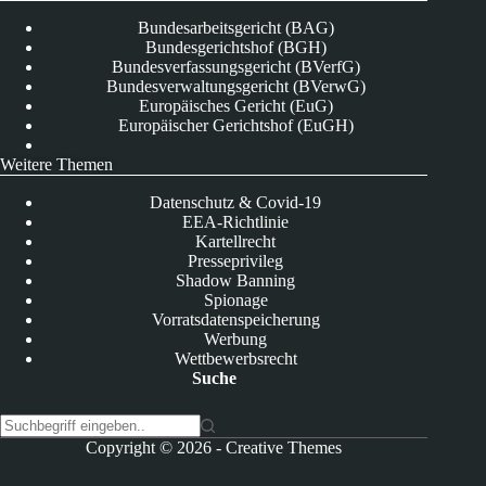
Bundesarbeitsgericht (BAG)
Bundesgerichtshof (BGH)
Bundesverfassungsgericht (BVerfG)
Bundesverwaltungsgericht (BVerwG)
Europäisches Gericht (EuG)
Europäischer Gerichtshof (EuGH)
Weitere Themen
Datenschutz & Covid-19
EEA-Richtlinie
Kartellrecht
Presseprivileg
Shadow Banning
Spionage
Vorratsdatenspeicherung
Werbung
Wettbewerbsrecht
Suche
K
Copyright © 2026 -
Creative Themes
e
i