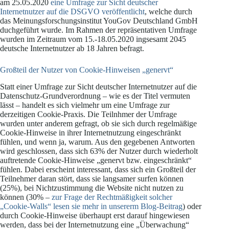
am 25.05.2020
eine Umfrage zur Sicht deutscher
Internetnutzer auf die DSGVO veröffentlicht
, welche durch
das Meinungsforschungsinstitut YouGov Deutschland GmbH
duchgeführt wurde. Im Rahmen der repräsentativen Umfrage
wurden im Zeitraum vom 15.-18.05.2020 ingsesamt 2045
deutsche Internetnutzer ab 18 Jahren befragt.
Großteil der Nutzer von Cookie-Hinweisen „genervt“
Statt einer Umfrage zur Sicht deutscher Internetnutzer auf die
Datenschutz-Grundverordnung – wie es der Titel vermuten
lässt – handelt es sich vielmehr um eine Umfrage zur
derzeitigen Cookie-Praxis. Die Teilnhmer der Umfrage
wurden unter anderem gefragt, ob sie sich durch regelmäßige
Cookie-Hinweise in ihrer Internetnutzung eingeschränkt
fühlen, und wenn ja, warum. Aus den gegebenen Antworten
wird geschlossen, dass sich 63% der Nutzer durch wiederholt
auftretende Cookie-Hinweise „genervt bzw. eingeschränkt“
fühlen. Dabei erscheint interessant, dass sich ein Großteil der
Teilnehmer daran stört, dass sie langsamer surfen können
(25%), bei Nichtzustimmung die Website nicht nutzen zu
können (30% –
zur Frage der Rechtmäßigkeit solcher
„Cookie-Walls“ lesen sie mehr in unsererm Blog-Beitrag
) oder
durch Cookie-Hinweise überhaupt erst darauf hingewiesen
werden, dass bei der Internetnutzung eine „Überwachung“