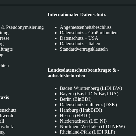
Internationaler Datenschutz
 & Pseudonymisierung
Angemessenheitsbeschluss
itung
Datenschutz – Großbritannien
eresse
Datenschutz – USA
ng
Datenschutz – Italien
ftragte
Standardvertragsklauseln
ng
chten
Landesdatenschutzbeauftragte & -
aufsichtsbehörden
Baden-Württemberg (LfDI BW)
Bayern (BayLfD & BayLDA)
raxis
Berlin (BlnBDI)
Datenschutzkonferenz (DSK)
tenschutz
Hamburg (HmbBfDI)
chwerde
Hessen (HBDI)
all
Niedersachsen (LfD NI)
nschutz
Nordrhein-Westfalen (LDI NRW)
ung
Rheinland-Pfalz (LfDI RLP)