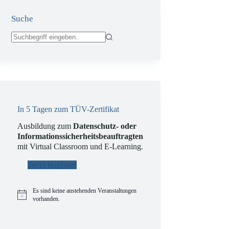
Suche
Keine
Ergebnisse
In 5 Tagen zum TÜV-Zertifikat
Ausbildung zum
Datenschutz- oder
Informationssicherheitsbeauftragten
mit Virtual Classroom und E-Learning.
Jetzt buchen!
Es sind keine anstehenden Veranstaltungen
H
vorhanden.
i
n
w