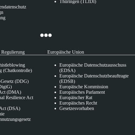
Thüringen (TLfDI)
endatenschutz
gn
ung
 Regulierung
Europäische Union
istleblowing
Europäische Datenschutzausschuss
 (Chatkontrolle)
(EDSA)
Europäische Datenschutzbeauftragte
e-Gesetz (DDG)
(EDSB)
DigiG)
Europäische Kommission
s Act (DMA)
Europäisches Parlament
nal Resilience Act
Europäischer Rat
Europäisches Recht
s Act (DSA)
Gesetzesvorhaben
nie
nnutzungsgesetz