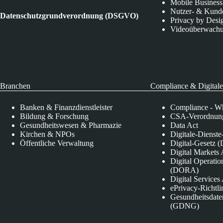
Mobile Business
Nutzer- & Kund
Datenschutzgrundverordnung (DSGVO)
Privacy by Desi
Videoüberwach
Branchen
Compliance & Digitale
Banken & Finanzdienstleister
Compliance - Wh
Bildung & Forschung
CSA-Verordnung
Gesundheitswesen & Pharmazie
Data Act
Kirchen & NPOs
Digitale-Dienst
Öffentliche Verwaltung
Digital-Gesetz (
Digital Market
Digital Operatio
(DORA)
Digital Service
ePrivacy-Richtli
Gesundheitsdate
(GDNG)