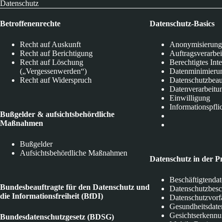
Datenschutz
Betroffenenrechte
Datenschutz-Basics
Recht auf Auskunft
Anonymisierung
Recht auf Berichtigung
Auftragsverarbe
Recht auf Löschung
Berechtigtes Int
(„Vergessenwerden“)
Datenminimieru
Recht auf Widerspruch
Datenschutzbeau
Datenverarbeitu
Einwilligung
Informationspfli
Bußgelder & aufsichtsbehördliche
Maßnahmen
Bußgelder
Aufsichtsbehördliche Maßnahmen
Datenschutz in der P
Beschäftigtenda
Bundesbeauftragte für den Datenschutz und
Datenschutzbes
die Informationsfreiheit (BfDI)
Datenschutzvorf
Gesundheitsdate
Gesichtserkenn
Bundesdatenschutzgesetz (BDSG)