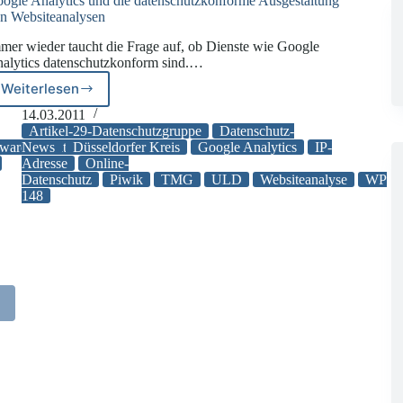
ogle Analytics und die datenschutzkonforme Ausgestaltung
n Websiteanalysen
mer wieder taucht die Frage auf, ob Dienste wie Google
alytics datenschutzkonform sind.…
Weiterlesen
Google
Analytics
14.03.2011
und
Artikel-29-Datenschutzgruppe
Datenschutz-
die
Award
News
Datenschutz-
Düsseldorfer Kreis
Google Analytics
IP-
Adresse
Online-
datenschutzkonforme
Datenschutz
Piwik
TMG
ULD
Websiteanalyse
WP
Ausgestaltung
148
von
Websiteanalysen
2