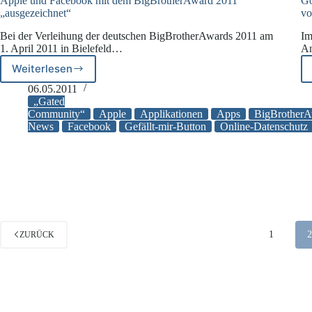
Apple und Facebook mit dem BigBrotherAward 2011
Go
„ausgezeichnet“
vo
Bei der Verleihung der deutschen BigBrotherAwards 2011 am
Im
1. April 2011 in Bielefeld…
An
Weiterlesen
Apple
und
06.05.2011
Facebook
„Gated
mit
Community“
Apple
Applikationen
Apps
BigBrother
News
Facebook
Gefällt-mir-Button
Online-Datenschutz
dem
BigBrotherAward
2011
„ausgezeichnet“
1
ZURÜCK